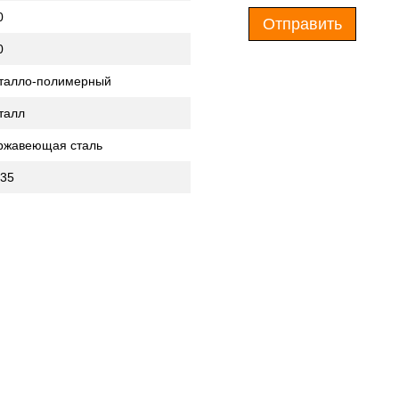
0
Отправить
0
талло-полимерный
талл
ржавеющая сталь
135