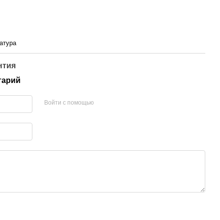
атура
нтия
тарий
Войти с помощью