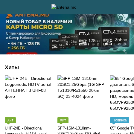
Хиты
Хит
Хит
Новинка
UHF-24E - Directional
SFP-1SM-1310nm-
65" Google 
Logperiodic HDTV aerial
20SC1.25Gbps (1G SFP
диагональ 65'