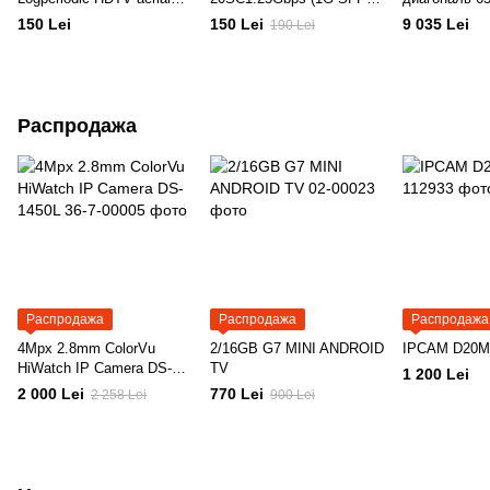
АНТЕННА ТВ
Tx1310/Rx1550 20km SC)
разрешение 4
150 Lei
150 Lei
9 035 Lei
190 Lei
модель 65O
Распродажа
Распродажа
Распродажа
Распродажа
4Mpx 2.8mm ColorVu
2/16GB G7 MINI ANDROID
IPCAM D20M
HiWatch IP Camera DS-
TV
1 200 Lei
1450L
2 000 Lei
770 Lei
2 258 Lei
900 Lei