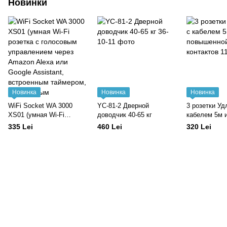
Новинки
Новинка
Новинка
Новинка
WiFi Socket WA 3000
YC-81-2 Дверной
3 розетки Уд
XS01 (умная Wi-Fi
доводчик 40-65 кг
кабелем 5м 
розетка с голосовым
повышенной 
335 Lei
460 Lei
320 Lei
управлением через
контактов
Amazon Alexa или Google
Assistant, встроенным
таймером, бесплатным
приложением)
brennenstuhl®Connect