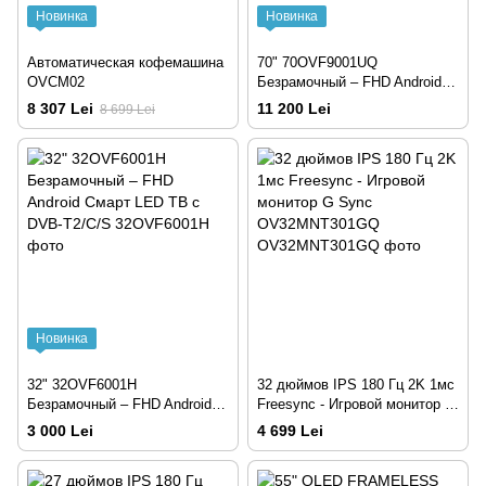
Новинка
Новинка
Автоматическая кофемашина
70" 70OVF9001UQ
OVCM02
Безрамочный – FHD Android
Смарт LED ТВ с DVB-T2/C/S
8 307 Lei
11 200 Lei
8 699 Lei
Новинка
32" 32OVF6001H
32 дюймов IPS 180 Гц 2K 1мс
Безрамочный – FHD Android
Freesync - Игровой монитор G
Смарт LED ТВ с DVB-T2/C/S
Sync OV32MNT301GQ
3 000 Lei
4 699 Lei