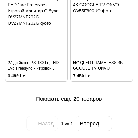
27 дюймов IPS 180 Гц FHD
55" QLED FRAMELESS 4K
1мс Freesync - Игровой
GOOGLE TV ONVO
монитор G Sync
3 499 Lei
7 450 Lei
OV27MNT202G
Показать еще 20 товаров
Назад
Вперед
1
из 4