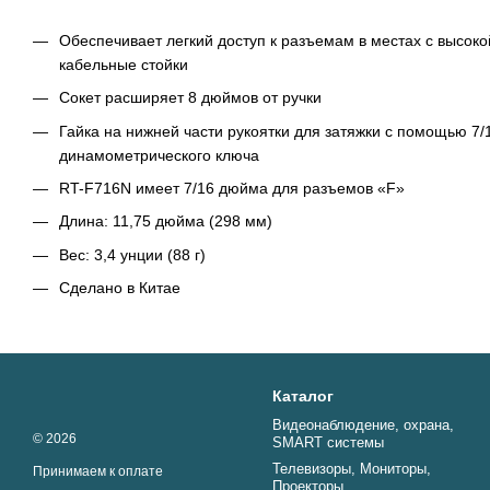
Обеспечивает легкий доступ к разъемам в местах с высокой
кабельные стойки
Сокет расширяет 8 дюймов от ручки
Гайка на нижней части рукоятки для затяжки с помощью 7
динамометрического ключа
RT-F716N имеет 7/16 дюйма для разъемов «F»
Длина: 11,75 дюйма (298 мм)
Вес: 3,4 унции (88 г)
Сделано в Китае
Каталог
Видеонаблюдение, охрана,
© 2026
SMART системы
Телевизоры, Мониторы,
Принимаем к оплате
Проекторы