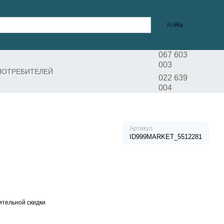
Ro
Ru
067 603
003
ПОТРЕБИТЕЛЕЙ
022 639
004
Артикул
ID999MARKET_5512281
тельной скидки