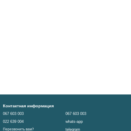
Контактная информация
067 603 003
067 603 003
022 639 004
whats-app
telegram
Перезвонить вам?