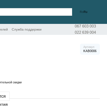
Ro
Ru
067 603 003
телей
Служба поддержки
022 639 004
Артикул
KAB0006
тельной скидки
тся
нтия