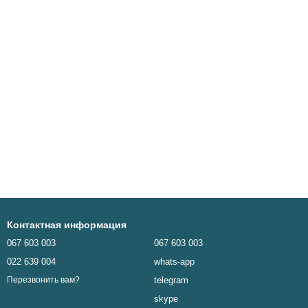
Контактная информация
067 603 003
067 603 003
022 639 004
whats-app
telegram
Перезвонить вам?
skype