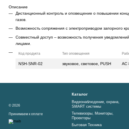
Описание
Дистанционный контроль и оповещение о повышении кон
газов.
Возможность сопряжения с электроприводом запорного кр
Совместный доступ – возможность получения уведомлений
лицами.
Код про­дук­та
Тип опо­веще­ния
Ра­б
NSH-SNR-02
звуковое, световое, PUSH
АС 
Каталог
Видеонаблюдение, охрана,
© 2026
SMART системы
Телевизоры, Мониторы,
Принимаем к оплате
Проекторы
Бытовая Техника