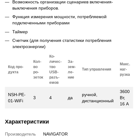
Возможность организации сценариев включения-
выключения приборов.
Функция измерения мощности, потребляемой
подключенными приборами
Таймер
Счетчик (для получения статистики потребления
электроэнергии)
Ко­
Кол-
личес­
За­
Макс.
Код про­
во
тво
зем­
Тип уп­равле­ния
наг­
дук­та
ро­
USB-
ле­
рузка
зеток
разъ­
ние
емов
3600
NSH-PE-
ручной,
3
4
да
Вт,
01-WiFi
дистанционный
16 А
Характеристики
Производитель
NAVIGATOR