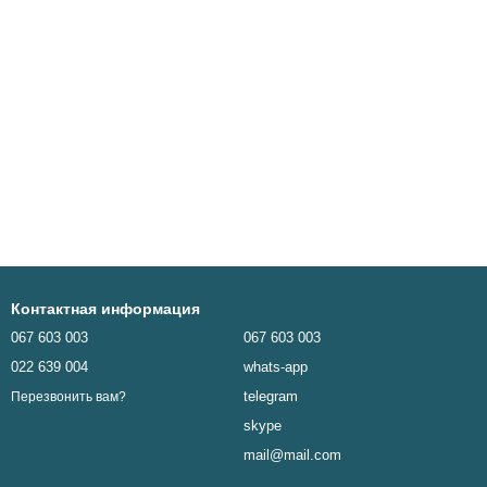
Контактная информация
067 603 003
067 603 003
022 639 004
whats-app
telegram
Перезвонить вам?
skype
mail@mail.com