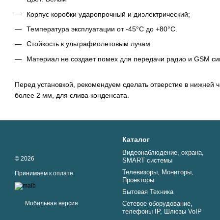
Корпус коробки ударопрочный и диэлектрический;
Температура эксплуатации от -45°C до +80°C.
Стойкость к ультрафиолетовым лучам
Материал не создает помех для передачи радио и GSM си
Перед установкой, рекомендуем сделать отверстие в нижней ч
более 2 мм, для слива конденсата.
Каталог
Видеонаблюдение, охрана,
© 2026
SMART системы
Телевизоры, Мониторы,
Принимаем к оплате
Проекторы
Бытовая Техника
Мобильная версия
Сетевое оборудование,
телефоны IP, Шлюзы VoIP