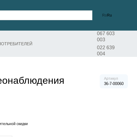
Ro
Ru
067 603
003
ПОТРЕБИТЕЛЕЙ
022 639
004
деонаблюдения
Артикул
36-7-00060
тельной скидки