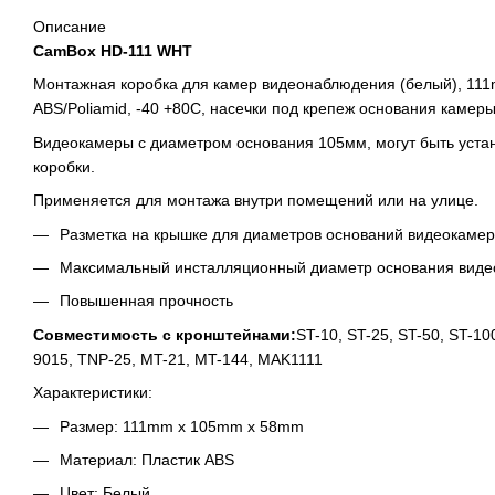
Описание
CamBox HD-111 WHT
Монтажная коробка для камер видеонаблюдения (белый), 11
ABS/Poliamid, -40 +80С, насечки под крепеж основания камеры
Видеокамеры c диаметром основания 105мм, могут быть уста
коробки.
Применяется для монтажа внутри помещений или на улице.
Разметка на крышке для диаметров оснований видеокамер 
Максимальный инсталляционный диаметр основания видео
Повышенная прочность
Совместимость с кронштейнами:
ST-10, ST-25, ST-50, ST-10
9015, TNP-25, MT-21, MT-144, MAK1111
Характеристики:
Размер: 111mm x 105mm x 58mm
Материал: Пластик ABS
Цвет: Белый