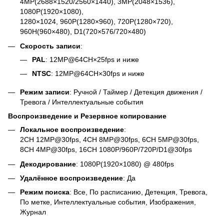
4MP(2688×1520/2560×1440), 3MP(2048×1536),
1080P(1920×1080),
1280×1024, 960P(1280×960), 720P(1280×720),
960H(960×480), D1(720×576/720×480)
Скорость записи
:
PAL
: 12MP@64CH×25fps и ниже
NTSC
: 12MP@64CH×30fps и ниже
Режим записи
: Ручной / Таймер / Детекция движения /
Тревога / Интеллектуальные события
Воспроизведение и Резервное копирование
Локальное воспроизведение
:
2CH 12MP@30fps, 4CH 8MP@30fps, 6CH 5MP@30fps,
8CH 4MP@30fps, 16CH 1080P/960P/720P/D1@30fps
Декодирование
: 1080P(1920×1080) @ 480fps
Удалённое воспроизведение
: Да
Режим поиска
: Все, По расписанию, Детекция, Тревога,
По метке, Интеллектуальные события, Изображения,
Журнал