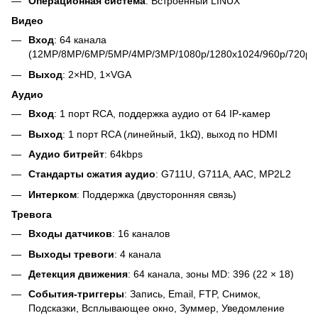
Операционная система
: Встроенный LINUX
Видео
Вход
: 64 канала
(12MP/8MP/6MP/5MP/4MP/3MP/1080p/1280x1024/960p/720p/D
Выход
: 2×HD, 1×VGA
Аудио
Вход
: 1 порт RCA, поддержка аудио от 64 IP-камер
Выход
: 1 порт RCA (линейный, 1kΩ), выход по HDMI
Аудио битрейт
: 64kbps
Стандарты сжатия аудио
: G711U, G711A, AAC, MP2L2
Интерком
: Поддержка (двусторонняя связь)
Тревога
Входы датчиков
: 16 каналов
Выходы тревоги
: 4 канала
Детекция движения
: 64 канала, зоны MD: 396 (22 × 18)
События-триггеры
: Запись, Email, FTP, Снимок,
Подсказки, Всплывающее окно, Зуммер, Уведомление