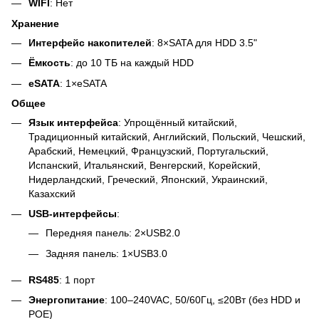
WIFI
: Нет
Хранение
Интерфейс накопителей
: 8×SATA для HDD 3.5"
Ёмкость
: до 10 ТБ на каждый HDD
eSATA
: 1×eSATA
Общее
Язык интерфейса
: Упрощённый китайский,
Традиционный китайский, Английский, Польский, Чешский,
Арабский, Немецкий, Французский, Португальский,
Испанский, Итальянский, Венгерский, Корейский,
Нидерландский, Греческий, Японский, Украинский,
Казахский
USB-интерфейсы
:
Передняя панель: 2×USB2.0
Задняя панель: 1×USB3.0
RS485
: 1 порт
Энергопитание
: 100–240VAC, 50/60Гц, ≤20Вт (без HDD и
POE)