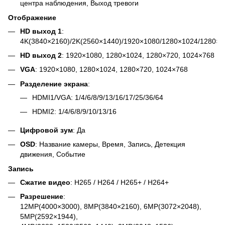
центра наблюдения, Выход тревоги
Отображение
HD выход 1
:
4K(3840×2160)/2K(2560×1440)/1920×1080/1280×1024/1280×7
HD выход 2
: 1920×1080, 1280×1024, 1280×720, 1024×768
VGA
: 1920×1080, 1280×1024, 1280×720, 1024×768
Разделение экрана
:
HDMI1/VGA: 1/4/6/8/9/13/16/17/25/36/64
HDMI2: 1/4/6/8/9/10/13/16
Цифровой зум
: Да
OSD
: Название камеры, Время, Запись, Детекция
движения, Событие
Запись
Сжатие видео
: H265 / H264 / H265+ / H264+
Разрешение
:
12MP(4000×3000), 8MP(3840×2160), 6MP(3072×2048),
5MP(2592×1944),