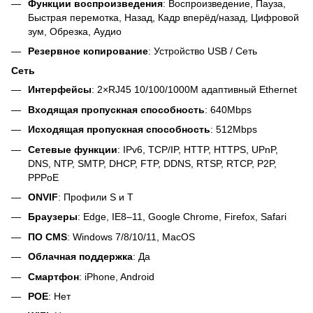
Функции воспроизведения
: Воспроизведение, Пауза,
Быстрая перемотка, Назад, Кадр вперёд/назад, Цифровой
зум, Обрезка, Аудио
Резервное копирование
: Устройство USB / Сеть
Сеть
Интерфейсы
: 2×RJ45 10/100/1000М адаптивный Ethernet
Входящая пропускная способность
: 640Mbps
Исходящая пропускная способность
: 512Mbps
Сетевые функции
: IPv6, TCP/IP, HTTP, HTTPS, UPnP,
DNS, NTP, SMTP, DHCP, FTP, DDNS, RTSP, RTCP, P2P,
PPPoE
ONVIF
: Профили S и T
Браузеры
: Edge, IE8–11, Google Chrome, Firefox, Safari
ПО CMS
: Windows 7/8/10/11, MacOS
Облачная поддержка
: Да
Смартфон
: iPhone, Android
POE
: Нет