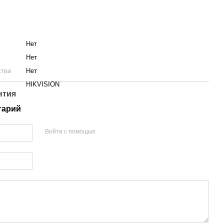
Нет
Нет
ства
Нет
HIKVISION
нтия
тарий
Войти с помощью