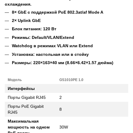
охлаждения.
8× GbE с поддержкой PoE 802.3at/af Mode A
2× Uplink GbE
Блок питания: 120 Вт
Режимы: Default/VLAN/Extend
Watchdog в режимах VLAN или Extend
Установка: настольная или в стойку
Размеры: 220×163×40 мм (8.66×6.42×1.57 дюйма)
Модель
GS1010PE 1.0
Интерфейсы
Порты Gigabit RJ45
2
Порты PoE Gigabit
8
RJ45
Максимальная
мощность на одном
30W