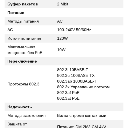
Буфер пакетов
2 Mbit
Питание
Методы питания
AC
AC
100-240V 50/60Hz
Источник питания
120W
Максимальная
10W
мощность без PoE
Переключение
802.3i 10BASE-T
802.3u 100BASE-TX
802.3ab 1000BASE-T
Протоколы 802.3
802.3x Управление потоком
802.3af PoE
802.3at PoE
Надежность
Методы заземления
Вилка с тремя контактами
Защита от
Питание: DM 2kV, CM 4kV