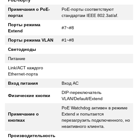
PoE-порту
Примечания о PoE-
PoE-порты соответствуют
портах
стандартам IEEE 802.3at/af.
Порты режима
#7~#8
Extend
Порты режима VLAN
#1~#8
Светодиоды
Питание
Link/ACT каждого
Ethernet-порта
Вход питания
Вход AC
DIP-переключатель
Физические кнопки
VLAN/Default/Extend
PoE Watchdog активен в режиме
Примечание о
Extend и попытается
кнопках
перезагрузить подключенного, но
неактивного клиента.
Производительность