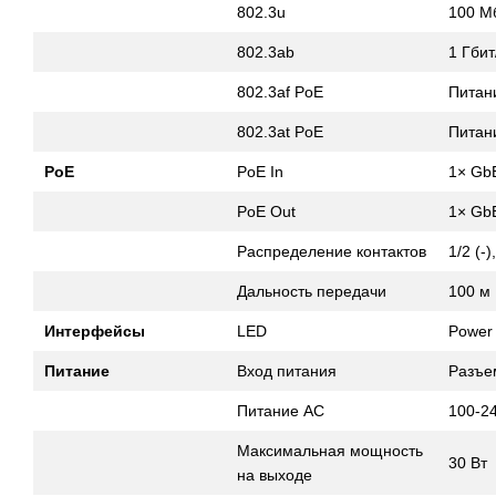
802.3u
100 Мб
802.3ab
1 Гбит
802.3af PoE
Питани
802.3at PoE
Питани
PoE
PoE In
1× Gb
PoE Out
1× GbE
Распределение контактов
1/2 (-)
Дальность передачи
100 м
Интерфейсы
LED
Power
Питание
Вход питания
Разъе
Питание AC
100-2
Максимальная мощность
30 Вт
на выходе