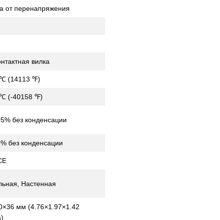
а от перенапряжения
онтактная вилка
 ℃ (14113 ℉)
 ℃ (-40158 ℉)
5% без конденсации
% без конденсации
CE
льная, Настенная
0×36 мм (4.76×1.97×1.42
)