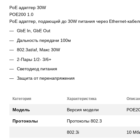
PoE адаптер 30W
POE200 1.0
PoE адаптер, подающий до 30W питания через Ethernet-кабель
GbE In, GbE Out
Дальность передачи 100м
802.3at/af, Макс 30W
2-Пары 1/2- 3/6+
Светодиод питания
Защита от перенапряжения
Категория
Характеристика
Описа
Модель
Версия модели
POE20
Протоколы
Протоколы 802.3
802.3i
10 Мби