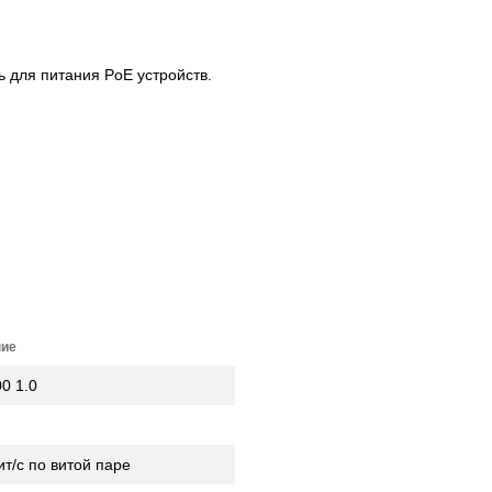
 для питания PoE устройств.
ние
0 1.0
т/с по витой паре