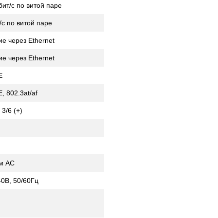
ит/с по витой паре
/с по витой паре
е через Ethernet
е через Ethernet
E
, 802.3at/af
, 3/6 (+)
м AC
40В, 50/60Гц