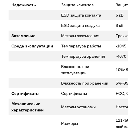
Надежность
Защита клиентов
Защит
ESD защита контакта
6 кВ
ESD защита воздуха
8 кВ
Заземление
Методы заземления
Трехк
Среда эксплуатации
Температура работы
-1045
Температура хранения
-4070
Влажность при
10%~9
эксплуатации
Влажность при хранении
5%~95
Сертификаты
Сертификаты
FCC, 
Механические
Методы установки
Насто
характеристики
121×5
Размеры
дюйма