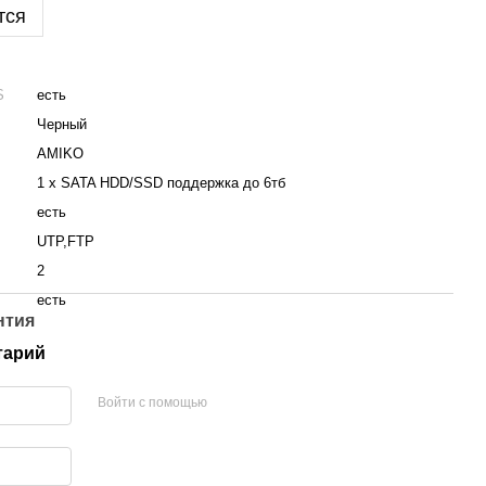
тся
S
есть
Черный
AMIKO
1 x SATA HDD/SSD поддержка до 6тб
есть
UTP,FTP
2
есть
нтия
тарий
Войти с помощью