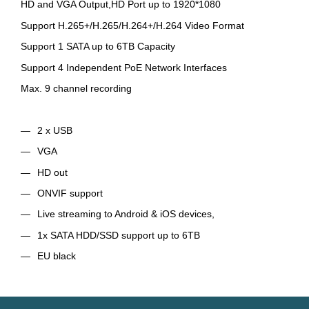
HD and VGA Output,HD Port up to 1920*1080
Support H.265+/H.265/H.264+/H.264 Video Format
Support 1 SATA up to 6TB Capacity
Support 4 Independent PoE Network Interfaces
Max. 9 channel recording
2 x USB
VGA
HD out
ONVIF support
Live streaming to Android & iOS devices,
1x SATA HDD/SSD support up to 6TB
EU black