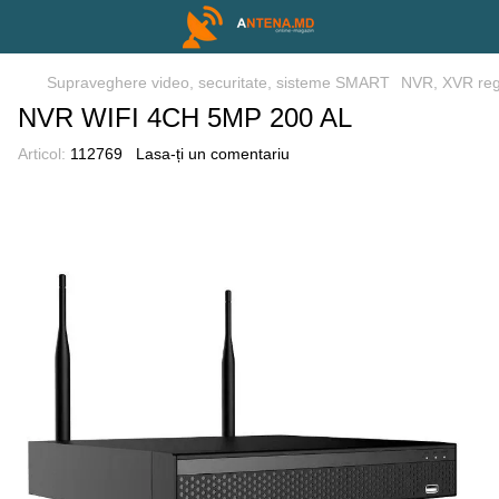
Supraveghere video, securitate, sisteme SMART
NVR, XVR reg
NVR WIFI 4CH 5MP 200 AL
Articol:
112769
Lasa-ți un comentariu