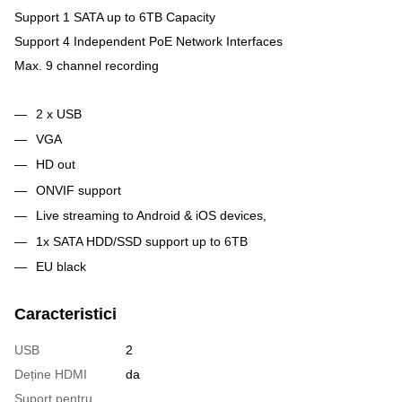
Support 1 SATA up to 6TB Capacity
Support 4 Independent PoE Network Interfaces
Max. 9 channel recording
2 x USB
VGA
HD out
ONVIF support
Live streaming to Android & iOS devices,
1x SATA HDD/SSD support up to 6TB
EU black
Caracteristici
USB
2
Deține HDMI
da
Suport pentru