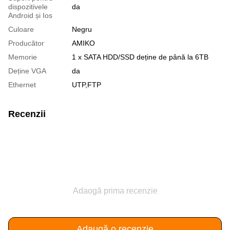
dispozitivele
da
Android și Ios
Culoare
Negru
Producător
AMIKO
Memorie
1 x SATA HDD/SSD deține de până la 6TB
Deține VGA
da
Ethernet
UTP,FTP
Recenzii
Adaogă prima recenzie
Adaugă o recenzie