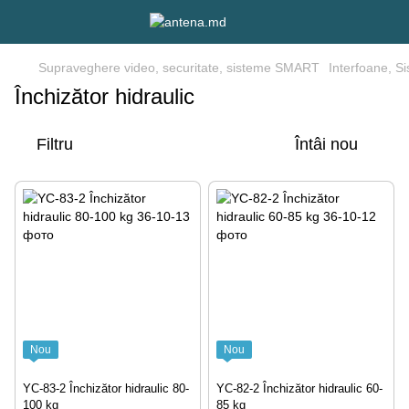
Supraveghere video, securitate, sisteme SMART
Interfoane, S
Închizător hidraulic
Filtru
Întâi nou
Nou
Nou
YC-83-2 Închizător hidraulic 80-
YC-82-2 Închizător hidraulic 60-
100 kg
85 kg