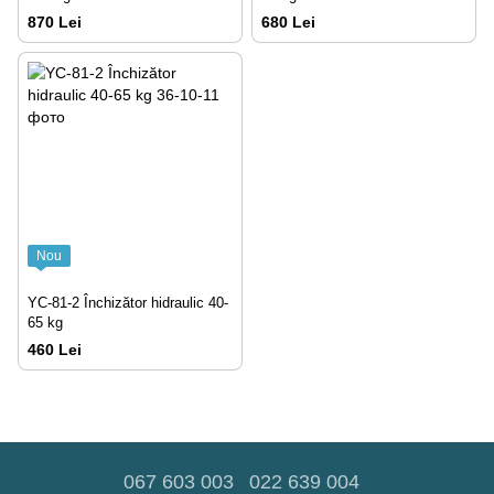
870 Lei
680 Lei
Nou
YC-81-2 Închizător hidraulic 40-
65 kg
460 Lei
067 603 003
022 639 004