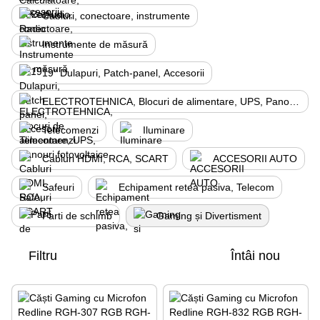
Cabluri, conectoare, instrumente
Instrumente de măsură
19" Dulapuri, Patch-panel, Аccesorii
ELECTROTEHNICA, Blocuri de alimentare, UPS, Panouri fotovoltaice
Telecomenzi
Iluminare
Cabluri HDMI, RCA, SCART
ACCESORII AUTO
Safeuri
Echipament retea pasiva, Telecom
Parti de schimb
Gaming și Divertisment
Filtru
Întâi nou