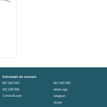
Informații de contact
067 603 003
067 603 003
022 639 004
whats-app
telegram
Comandă apel
skype