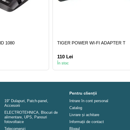
HD 1080
TIGER POWER WI-FI ADAPTER T
110 Lei
În stoc
Pentru clienții
19" Dulapuri, Patch-panel,
Intrare în cont personal
Аccesorii
Catalog
ELECTROTEHNICA, Blocuri de
Livrare și achitare
alimentare, UPS, Panouri
fotovoltaice
Informații de contact
Telecomenzi
Blogul