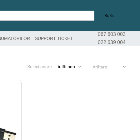
Ro
Ru
067 603 003
SUMATORILOR
SUPPORT TICKET
022 639 004
Selecționare:
întâi nou
Arătare: