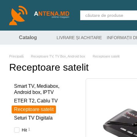
Mergi la conținutul principal
Catalog
LIVRARE ȘI ACHITARE
INFORMAȚII 
Principală
Receptoare TV, TV Box, Android box
Receptoare satelit
Receptoare satelit
Smart TV, Mediabox,
Android box, IPTV
ETER T2, Cablu TV
Receptoare satelit
Seturi TV Digitala
1
Hit