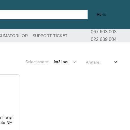
Ro
Ru
067 603 003
SUMATORILOR
SUPPORT TICKET
022 639 004
Selecționare:
întâi nou
Arătare: