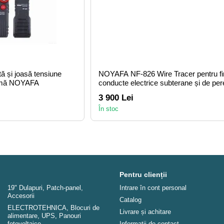
ă și joasă tensiune
NOYAFA NF-826 Wire Tracer pentru fir
ârmă NOYAFA
conducte electrice subterane și de per
3 900 Lei
În stoc
Pentru clienții
19" Dulapuri, Patch-panel,
Intrare în cont personal
Аccesorii
Catalog
ELECTROTEHNICA, Blocuri de
Livrare și achitare
alimentare, UPS, Panouri
fotovoltaice
Informații de contact