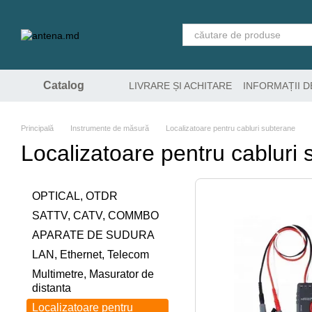
Mergi la conținutul principal
Catalog
LIVRARE ȘI ACHITARE
INFORMAȚII 
Principală
Instrumente de măsură
Localizatoare pentru cabluri subterane
Localizatoare pentru cabluri
OPTICAL, OTDR
SATTV, CATV, COMMBO
APARATE DE SUDURA
LAN, Ethernet, Telecom
Multimetre, Masurator de
distanta
Localizatoare pentru