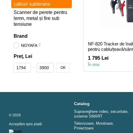
cabluri subterane
Scanner de perete pentru
lemn, metal și fire sub
tensiune
Brand
NF-820 Tracker de înalt
2
NOYAFA
pentru cablu/țeavă/s
Preț, Lei
1 795 Lei
În stoc
De la Preț, Lei
Până la Preț, Lei
OK
Catalog
Supraveghere video, securitate,
© 2026
sisteme SMART
Televizoare, Monitoare,
Acceptăm spre plată
Proiectoare