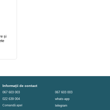
e și
ete
Informații de contact
067 603 003
067 603 003
022 639 004
whats-app
telegram
Comandă apel