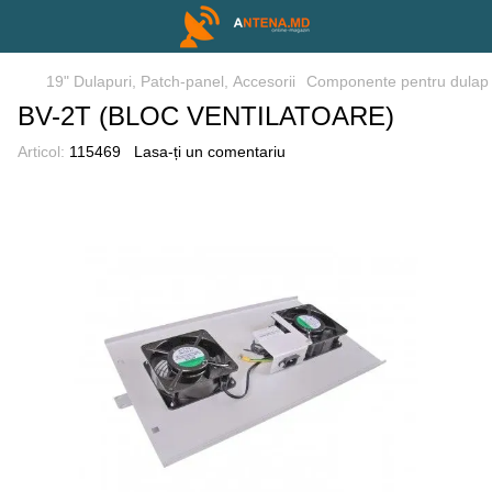
19" Dulapuri, Patch-panel, Аccesorii
Componente pentru dulap 
BV-2T (BLOC VENTILATOARE)
Articol:
115469
Lasa-ți un comentariu