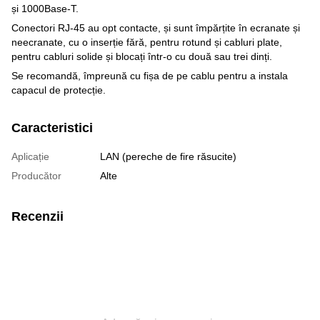
și 1000Base-T.
Conectori RJ-45 au opt contacte, și sunt împărțite în ecranate și
neecranate, cu o inserție fără, pentru rotund și cabluri plate,
pentru cabluri solide și blocați într-o cu două sau trei dinți.
Se recomandă, împreună cu fișa de pe cablu pentru a instala
capacul de protecție.
Caracteristici
Aplicație
LAN (pereche de fire răsucite)
Producător
Alte
Recenzii