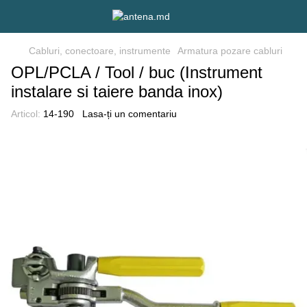
Cabluri, conectoare, instrumente
Armatura pozare cabluri
OPL/PCLA / Tool / buc (Instrument
instalare si taiere banda inox)
Articol:
14-190
Lasa-ți un comentariu