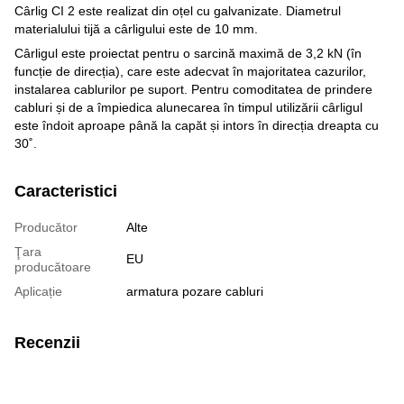
Cârlig CI 2 este realizat din oțel cu galvanizate. Diametrul
materialului tijă a cârligului este de 10 mm.
Cârligul este proiectat pentru o sarcină maximă de 3,2 kN (în
funcție de direcția), care este adecvat în majoritatea cazurilor,
instalarea cablurilor pe suport. Pentru comoditatea de prindere
cabluri și de a împiedica alunecarea în timpul utilizării cârligul
este îndoit aproape până la capăt și intors în direcția dreapta cu
30˚.
Caracteristici
Producător
Alte
Ţara
EU
producătoare
Aplicație
armatura pozare cabluri
Recenzii