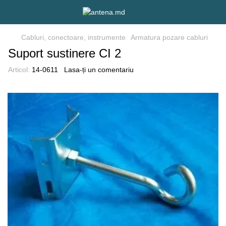
Cabluri, conectoare, instrumente
Armatura pozare cabluri
Suport sustinere CI 2
Articol:
14-0611
Lasa-ți un comentariu