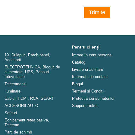
Trimite
Pentru clienții
19" Dulapuri, Patch-panel,
Intrare în cont personal
Аccesorii
Catalog
ELECTROTEHNICA, Blocuri de
Livrare și achitare
alimentare, UPS, Panouri
fotovoltaice
Informații de contact
Telecomenzi
Blogul
Iluminare
Termeni și Condiții
Cabluri HDMI, RCA, SCART
Protecția consumatorilor
ACCESORII AUTO
Support Ticket
Safeuri
Echipament retea pasiva,
Telecom
Parti de schimb