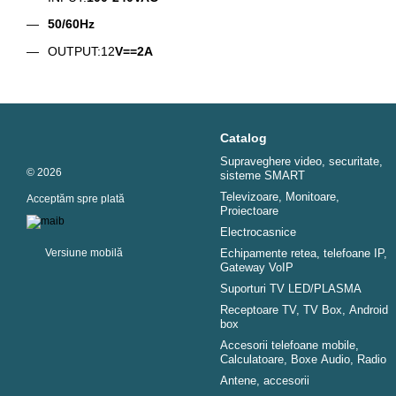
50/60Hz
OUTPUT:12
V==2A
Catalog
Supraveghere video, securitate,
© 2026
sisteme SMART
Televizoare, Monitoare,
Acceptăm spre plată
Proiectoare
Electrocasnice
Versiune mobilă
Echipamente retea, telefoane IP,
Gateway VoIP
Suporturi TV LED/PLASMA
Receptoare TV, TV Box, Android
box
Accesorii telefoane mobile,
Calculatoare, Boxe Audio, Radio
Antene, accesorii