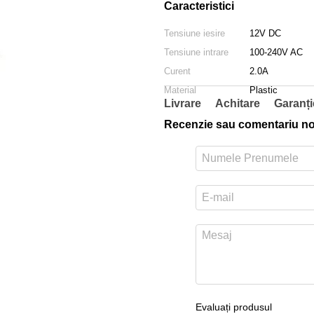
Caracteristici
Tensiune iesire
12V DC
Tensiune intrare
100-240V AC
Curent
2.0A
Material
Plastic
Livrare
Achitare
Garanți
Recenzie sau comentariu n
Evaluați produsul