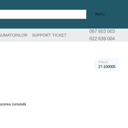
Ro
Ru
067 603 003
SUMATORILOR
SUPPORT TICKET
022 639 004
Articol
27-100005
educerea cumulată