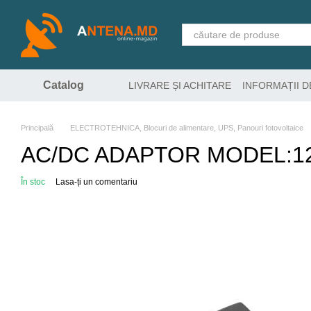
Mergi la conținutul principal
Catalog
LIVRARE ȘI ACHITARE
INFORMAȚII 
Principală
ELECTROTEHNICA, Blocuri de alimentare, UPS, Panouri fotovoltaice
AC/DC ADAPTOR MODEL:1
În stoc
Lasa-ți un comentariu