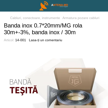
Cabluri, conectoare, instrumente
Armatura pozare cabluri
Banda inox 0.7*20mm/MG rola
30m+-3%, banda inox / 30m
Articol:
14-001
Lasa-ți un comentariu