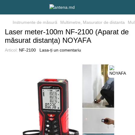
Instrumente de măsură
Multimetre, Masurator de distanta
Mul
Laser meter-100m NF-2100 (Aparat de
măsurat distanța) NOYAFA
Articol:
NF-2100
Lasa-ți un comentariu