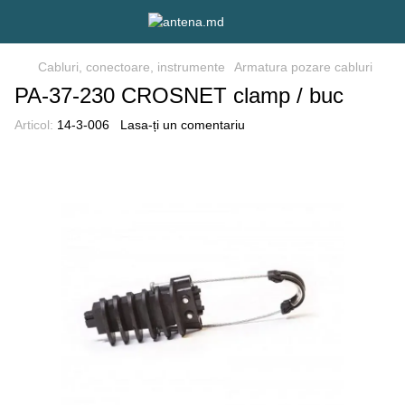
Cabluri, conectoare, instrumente
Armatura pozare cabluri
PA-37-230 CROSNET clamp / buc
Articol:
14-3-006
Lasa-ți un comentariu