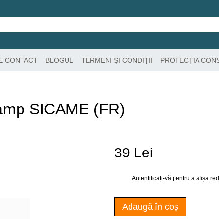
DE CONTACT
BLOGUL
TERMENI ȘI CONDIȚII
PROTECȚIA CON
amp SICAME (FR)
39 Lei
Autentificați-vă
pentru a afișa r
%
Adaugă în coș