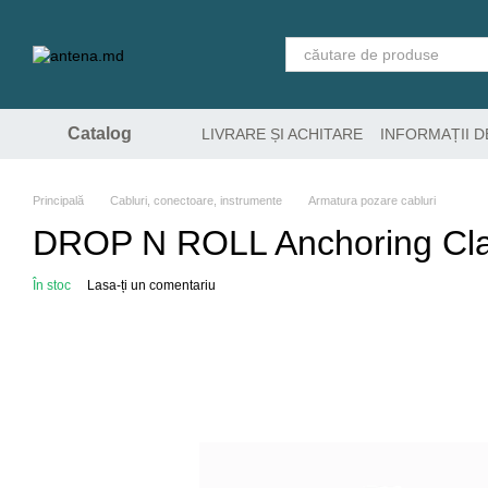
Mergi la conținutul principal
Catalog
LIVRARE ȘI ACHITARE
INFORMAȚII 
Principală
Cabluri, conectoare, instrumente
Armatura pozare cabluri
DROP N ROLL Anchoring Cl
În stoc
Lasa-ți un comentariu