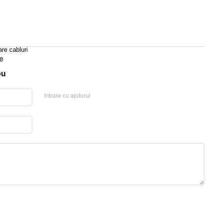
re cabluri
e
ou
Intrare cu ajutorul