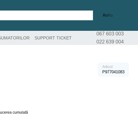
Ro
Ru
067 603 003
SUMATORILOR
SUPPORT TICKET
022 639 004
Articol
P977041083
educerea cumulată