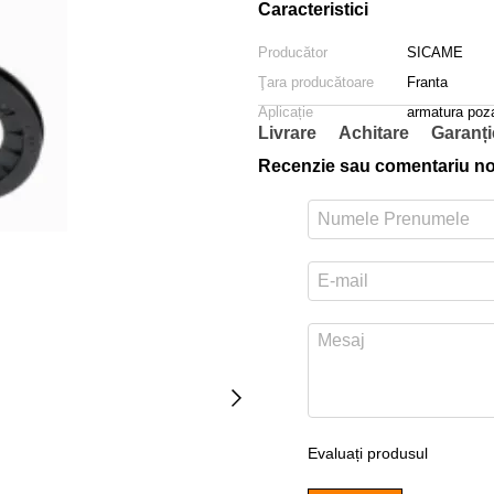
Caracteristici
Producător
SICAME
Ţara producătoare
Franta
Aplicație
armatura poza
Livrare
Achitare
Garanți
Recenzie sau comentariu n
Evaluați produsul