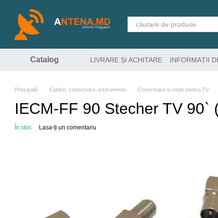
Mergi la conținutul principal
Catalog
LIVRARE ȘI ACHITARE
INFORMAȚII 
Principală
Cabluri, conectoare, instrumente
Conectoare si mufe pentru TV
IECM-FF 90 Stecher TV 90` (
În stoc
Lasa-ți un comentariu