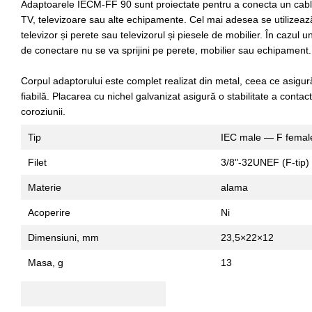
Adaptoarele IECM-FF 90 sunt proiectate pentru a conecta un cablu
TV, televizoare sau alte echipamente. Cel mai adesea se utilizează î
televizor și perete sau televizorul și piesele de mobilier. În cazul 
de conectare nu se va sprijini pe perete, mobilier sau echipament.
Corpul adaptorului este complet realizat din metal, ceea ce asigură
fiabilă. Placarea cu nichel galvanizat asigură o stabilitate a contact
coroziunii.
Tip
IEC male — F femal
Filet
3/8"-32UNEF (F-tip)
Materie
alama
Acoperire
Ni
Dimensiuni, mm
23,5×22×12
Masa, g
13