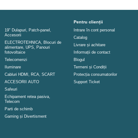
Pentru clienții
19" Dulapuri, Patch-panel,
Intrare în cont personal
Аccesorii
Catalog
ELECTROTEHNICA, Blocuri de
Livrare și achitare
alimentare, UPS, Panouri
fotovoltaice
Informații de contact
Telecomenzi
Blogul
Iluminare
Termeni și Condiții
Cabluri HDMI, RCA, SCART
Protecția consumatorilor
ACCESORII AUTO
Support Ticket
Safeuri
Echipament retea pasiva,
Telecom
Parti de schimb
Gaming și Divertisment