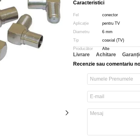
Caracteristici
Fel
conector
Aplicație
pentru TV
Diametru
6 mm
Tip
coaxial (TV)
Producător
Alte
Livrare
Achitare
Garanți
Recenzie sau comentariu n