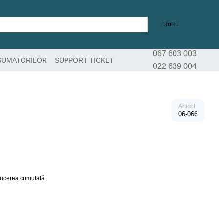
Ro
Ru
067 603 003
SUMATORILOR
SUPPORT TICKET
022 639 004
Articol
06-066
educerea cumulată