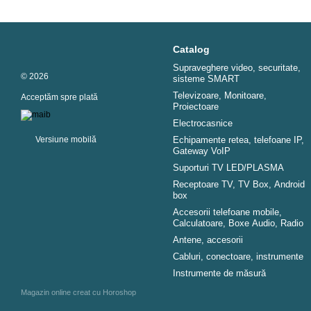
Catalog
Supraveghere video, securitate,
© 2026
sisteme SMART
Televizoare, Monitoare,
Acceptăm spre plată
Proiectoare
Electrocasnice
Versiune mobilă
Echipamente retea, telefoane IP,
Gateway VoIP
Suporturi TV LED/PLASMA
Receptoare TV, TV Box, Android
box
Accesorii telefoane mobile,
Calculatoare, Boxe Audio, Radio
Antene, accesorii
Cabluri, conectoare, instrumente
Instrumente de măsură
Magazin online creat cu Horoshop