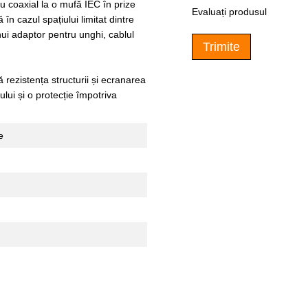
 coaxial la o mufă IEC în prize
Evaluați produsul
n cazul spațiului limitat dintre
unui adaptor pentru unghi, cablul
Trimite
 rezistența structurii și ecranarea
ului și o protecție împotriva
e