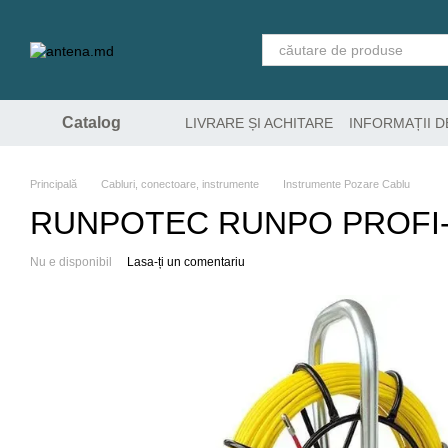
Mergi la conținutul principal
Catalog
LIVRARE ȘI ACHITARE
INFORMAȚII 
Principală
Cabluri, conectoare, instrumente
Instrumente Pozare Cablu
RUNPOTEC RUNPO PROFI-S
Nu e disponibil
Lasa-ți un comentariu