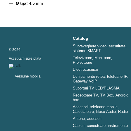
Ø tija:
4,5 mm
Catalog
Supraveghere video, securitate,
© 2026
sisteme SMART
Televizoare, Monitoare,
Acceptăm spre plată
Proiectoare
Electrocasnice
Versiune mobilă
Echipamente retea, telefoane IP,
Gateway VoIP
Suporturi TV LED/PLASMA
Receptoare TV, TV Box, Android
box
Accesorii telefoane mobile,
Calculatoare, Boxe Audio, Radio
Antene, accesorii
Cabluri, conectoare, instrumente