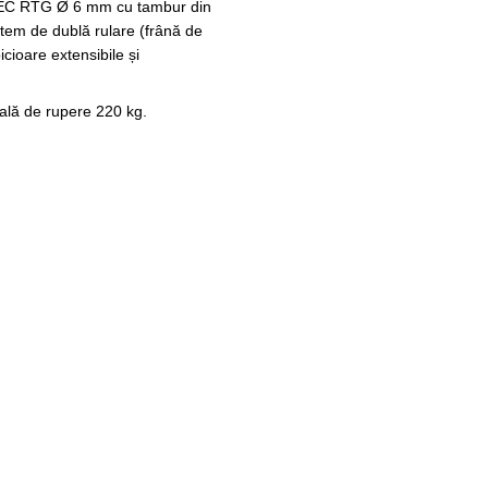
POTEC RTG Ø 6 mm cu tambur din
stem de dublă rulare (frână de
icioare extensibile și
otală de rupere 220 kg.