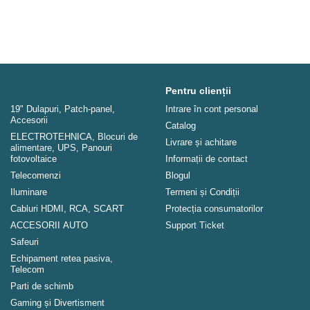
Pentru clienții
19" Dulapuri, Patch-panel,
Intrare în cont personal
Аccesorii
Catalog
ELECTROTEHNICA, Blocuri de
Livrare și achitare
alimentare, UPS, Panouri
fotovoltaice
Informații de contact
Telecomenzi
Blogul
Iluminare
Termeni și Condiții
Cabluri HDMI, RCA, SCART
Protecția consumatorilor
ACCESORII AUTO
Support Ticket
Safeuri
Echipament retea pasiva,
Telecom
Parti de schimb
Gaming și Divertisment