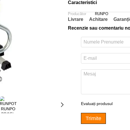
Caracteristici
Producător
RUNPO
Livrare
Achitare
Garanți
Recenzie sau comentariu n
Evaluați produsul
Trimite