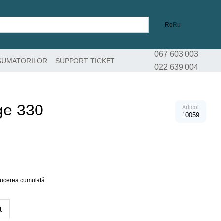
Ro
Ru
067 603 003
SUMATORILOR
SUPPORT TICKET
022 639 004
e 330
Articol
10059
educerea cumulată
a