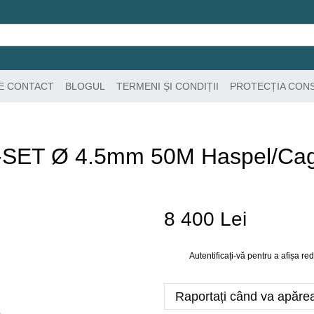
DE CONTACT
BLOGUL
TERMENI ȘI CONDIȚII
PROTECȚIA CON
ET Ø 4.5mm 50M Haspel/Cag
8 400 Lei
Autentificați-vă
pentru a afișa r
%
Raportați când va apăre