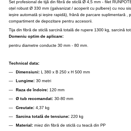
Set profesional de tijă din fibră de sticlă Ø 4,5 mm - filet RUN
oțel robust Ø 330 mm (galvanizat / acoperit cu pulbere) cu nou si
ieșire automată și ieșire rapidă), frână de parcare suplimentară , p
compartiment de depozitare pentru accesorii.
Tija din fibră de sticlă sarcină totală de rupere 1300 kg, sarcină t
Domeniu optim de aplicare:
pentru diametre conducte 30 mm - 80 mm.
Technical data:
Dimensiuni:
L 380 x B 250 x H 500 mm
Lungime:
30 metri
Raza de îndoire:
120 mm
Ø tub recomandat:
30-80 mm
Greutate:
4,37 kg
Sarcina totală de tensiune:
220 kg
Material:
miez din fibră de sticlă cu teacă din PP