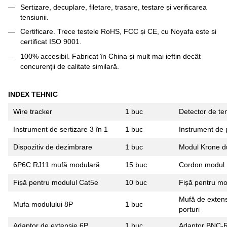
Sertizare, decuplare, filetare, trasare, testare și verificarea
tensiunii.
Certificare. Trece testele RoHS, FCC și CE, cu Noyafa este si
certificat ISO 9001.
100% accesibil. Fabricat în China și mult mai ieftin decât
concurenții de calitate similară.
INDEX TEHNIC
Wire tracker
1 buc
Detector de te
Instrument de sertizare 3 în 1
1 buc
Instrument de 
Dispozitiv de dezimbrare
1 buc
Modul Krone du
6P6C RJ11 mufă modulară
15 buc
Cordon modul 
Fișă pentru modulul Cat5e
10 buc
Fișă pentru mo
Mufă de extens
Mufa modulului 8P
1 buc
porturi
Adaptor de extensie 6P
1 buc
Adaptor BNC-