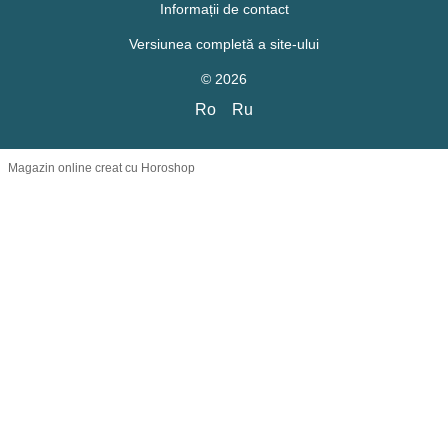
Informații de contact
Versiunea completă a site-ului
© 2026
Ro
Ru
Magazin online creat cu Horoshop