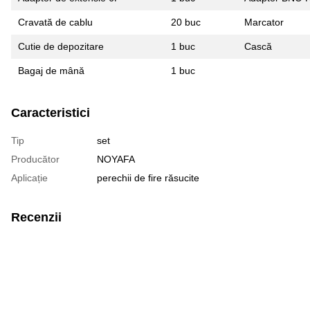
Cravată de cablu
20 buc
Marcator
Cutie de depozitare
1 buc
Cască
Bagaj de mână
1 buc
Caracteristici
Tip
set
Producător
NOYAFA
Aplicație
perechii de fire răsucite
Recenzii