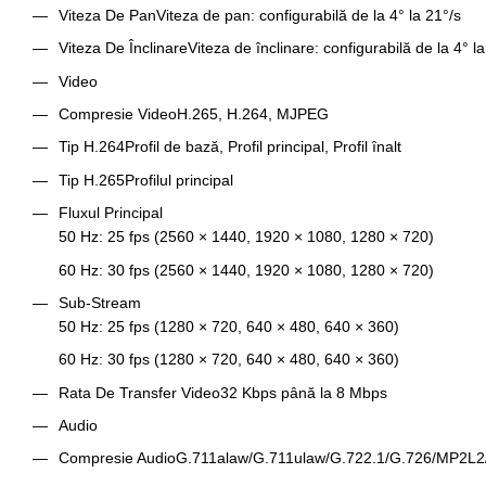
Viteza De Pan
Viteza de pan: configurabilă de la 4° la 21°/s
Viteza De Înclinare
Viteza de înclinare: configurabilă de la 4° l
Video
Compresie Video
H.265, H.264, MJPEG
Tip H.264
Profil de bază, Profil principal, Profil înalt
Tip H.265
Profilul principal
Fluxul Principal
50 Hz: 25 fps (2560 × 1440, 1920 × 1080, 1280 × 720)
60 Hz: 30 fps (2560 × 1440, 1920 × 1080, 1280 × 720)
Sub-Stream
50 Hz: 25 fps (1280 × 720, 640 × 480, 640 × 360)
60 Hz: 30 fps (1280 × 720, 640 × 480, 640 × 360)
Rata De Transfer Video
32 Kbps până la 8 Mbps
Audio
Compresie Audio
G.711alaw/G.711ulaw/G.722.1/G.726/MP2L