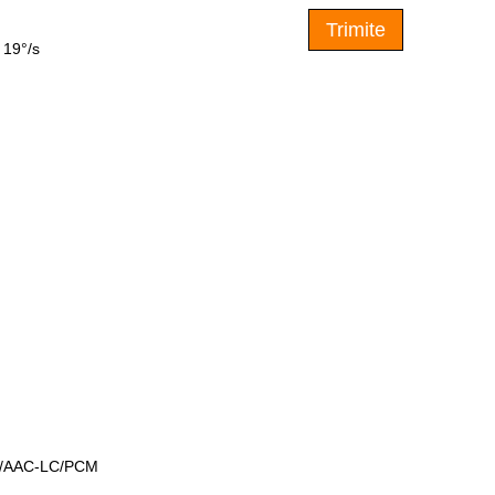
Trimite
a 19°/s
2/AAC-LC/PCM