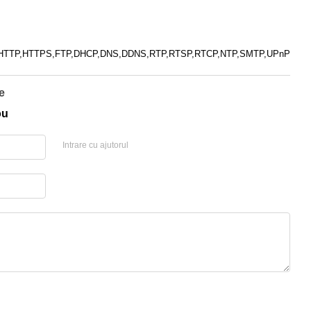
,HTTP,HTTPS,FTP,DHCP,DNS,DDNS,RTP,RTSP,RTCP,NTP,SMTP,UPnP
e
ou
Intrare cu ajutorul