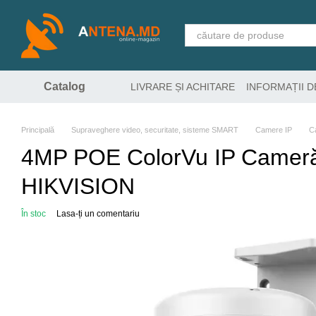
Mergi la conținutul principal
Catalog
LIVRARE ȘI ACHITARE
INFORMAȚII 
Principală
Supraveghere video, securitate, sisteme SMART
Camere IP
C
4MP POE ColorVu IP Cameră 
HIKVISION
În stoc
Lasa-ți un comentariu