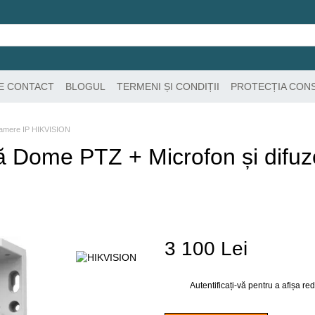
DE CONTACT
BLOGUL
TERMENI ȘI CONDIȚII
PROTECȚIA CON
amere IP HIKVISION
Dome PTZ + Microfon și difuzo
3 100 Lei
Autentificați-vă
pentru a afișa r
%