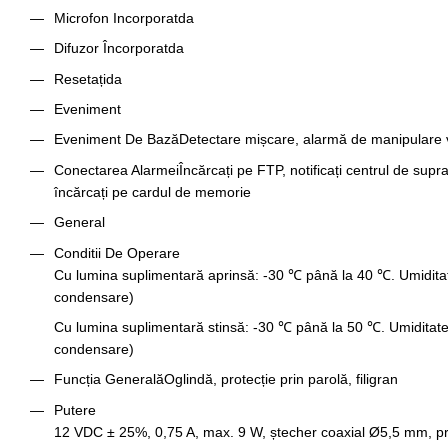
Microfon Incorporat
da
Difuzor Încorporat
da
Resetați
da
Eveniment
Eveniment De Bază
Detectare mișcare, alarmă de manipulare 
Conectarea Alarmei
Încărcați pe FTP, notificați centrul de supra
încărcați pe cardul de memorie
General
Conditii De Operare
Cu lumina suplimentară aprinsă: -30 ℃ până la 40 ℃. Umidita
condensare)
Cu lumina suplimentară stinsă: -30 ℃ până la 50 ℃. Umiditate
condensare)
Funcția Generală
Oglindă, protecție prin parolă, filigran
Putere
12 VDC ± 25%, 0,75 A, max. 9 W, ștecher coaxial Ø5,5 mm, prote