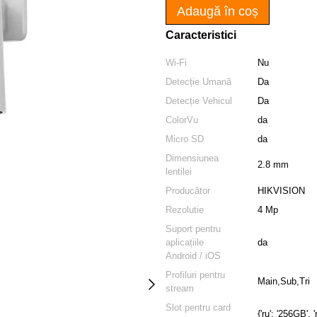
Adaugă în coș
Caracteristici
Wi-Fi
Nu
Detecție Umană
Da
Detecție Vehicul
Da
ColorVu
da
Micro SD
da
Dimensiunea
2.8 mm
lentilei
Producător
HIKVISION
Rezolutie
4 Mp
Suport pentru
aplicațiile
da
Android / iOS
Profiluri pentru
Main,Sub,Tri
stream
Slot pentru card
{'ru': '256GB', 