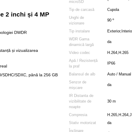
microSD
Tip de carcasă
Cupola
 2 inchi și 4 MP
Unghi de
90 º
vizionare
Tip instalare
Exterior,Interio
ehnologiei DWDR
WDR Gama
da
dinamică largă
tanță și vizualizarea
Video codec
H.264,H.265
Apă / Rezistență
IP66
real
la praf
Balansul de alb
Auto / Manual
oSD/SDHC/SDXC, până la 256 GB
Senzor de
da
mișcare
IR Distanta de
vizibilitate de
30 m
noapte
Compresia
H.265,H.264
Stativ motorizat
da
Înclinare