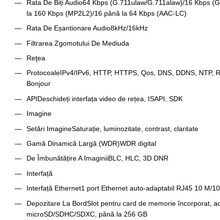
Rata De Biți Audio
64 Kbps (G.711ulaw/G.711alaw)/16 Kbps (G
la 160 Kbps (MP2L2)/16 până la 64 Kbps (AAC-LC)
Rata De Eșantionare Audio
8kHz/16kHz
Filtrarea Zgomotului De Mediu
da
Reţea
Protocoale
IPv4/IPv6, HTTP, HTTPS, Qos, DNS, DDNS, NTP, R
Bonjour
API
Deschideți interfața video de rețea, ISAPI, SDK
Imagine
Setări Imagine
Saturație, luminozitate, contrast, claritate
Gamă Dinamică Largă (WDR)
WDR digital
De Îmbunătățire A Imaginii
BLC, HLC, 3D DNR
Interfață
Interfață Ethernet
1 port Ethernet auto-adaptabil RJ45 10 M/1
Depozitare La Bord
Slot pentru card de memorie încorporat, a
microSD/SDHC/SDXC, până la 256 GB