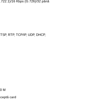
.722.1)/16 Kbps (G.726)/32 până
TSP, RTP, TCP/IP, UDP, DHCP,
00 M
cceptă card