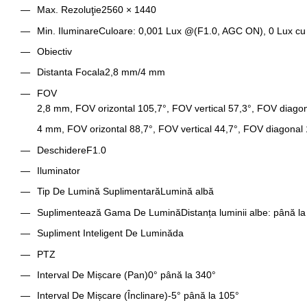
Max. Rezoluţie
2560 × 1440
Min. Iluminare
Culoare: 0,001 Lux @(F1.0, AGC ON), 0 Lux cu
Obiectiv
Distanta Focala
2,8 mm/4 mm
FOV
2,8 mm, FOV orizontal 105,7°, FOV vertical 57,3°, FOV diago
4 mm, FOV orizontal 88,7°, FOV vertical 44,7°, FOV diagonal
Deschidere
F1.0
Iluminator
Tip De Lumină Suplimentară
Lumină albă
Suplimentează Gama De Lumină
Distanța luminii albe: până l
Supliment Inteligent De Lumină
da
PTZ
Interval De Mișcare (Pan)
0° până la 340°
Interval De Mișcare (Înclinare)
-5° până la 105°