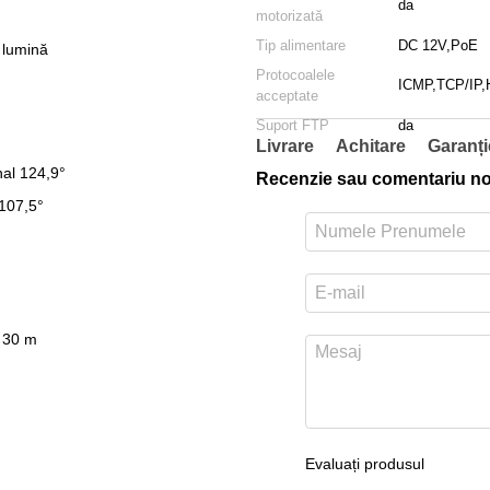
da
motorizată
Tip alimentare
DC 12V,PoE
 lumină
Protocoalele
ICMP,TCP/IP
acceptate
Suport FTP
da
Livrare
Achitare
Garanți
nal 124,9°
Recenzie sau comentariu n
 107,5°
a 30 m
Evaluați produsul