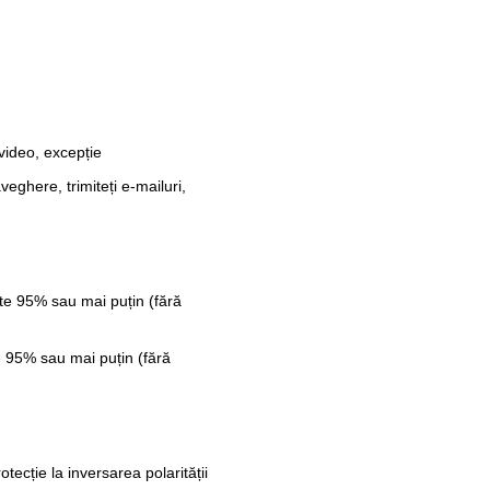
video, excepție
veghere, trimiteți e-mailuri,
te 95% sau mai puțin (fără
 95% sau mai puțin (fără
cție la inversarea polarității