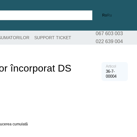
Ro
Ru
067 603 003
SUMATORILOR
SUPPORT TICKET
022 639 004
r încorporat DS
Articol
36-7-
00004
educerea cumulată