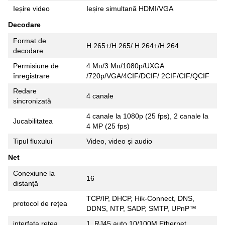
Ieșire video
Ieșire simultană HDMI/VGA
Decodare
Format de
H.265+/H.265/ H.264+/H.264
decodare
Permisiune de
4 Мп/3 Мп/1080p/UXGA
înregistrare
/720p/VGA/4CIF/DCIF/ 2CIF/CIF/QCIF
Redare
4 canale
sincronizată
4 canale la 1080p (25 fps), 2 canale la
Jucabilitatea
4 MP (25 fps)
Tipul fluxului
Video, video și audio
Net
Conexiune la
16
distanță
TCP/IP, DHCP, Hik-Connect, DNS,
protocol de rețea
DDNS, NTP, SADP, SMTP, UPnP™
interfata retea
1, RJ45 auto 10/100M Ethernet