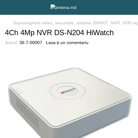
Supraveghere video, securitate, sisteme SMART
NVR, XVR reg
4Ch 4Mp NVR DS-N204 HiWatch
Articol:
36-7-00007
Lasa-ți un comentariu