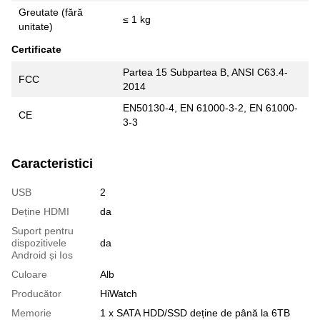
Greutate (fără
≤ 1 kg
unitate)
Certificate
Partea 15 Subpartea B, ANSI C63.4-
FCC
2014
EN50130-4, EN 61000-3-2, EN 61000-
CE
3-3
Caracteristici
USB
2
Deține HDMI
da
Suport pentru
dispozitivele
da
Android și Ios
Culoare
Alb
Producător
HiWatch
Memorie
1 x SATA HDD/SSD deține de până la 6TB