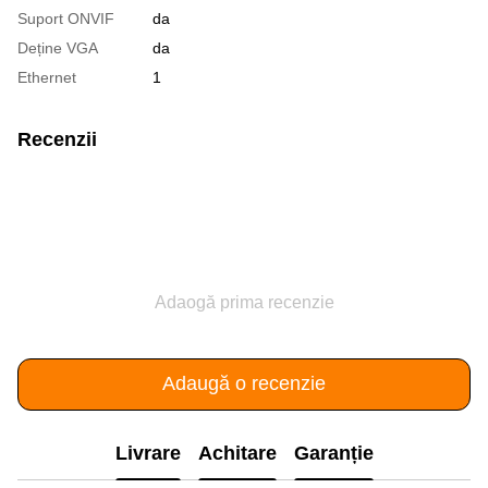
Suport ONVIF
da
Deține VGA
da
Ethernet
1
Recenzii
Adaogă prima recenzie
Adaugă o recenzie
Livrare
Achitare
Garanție