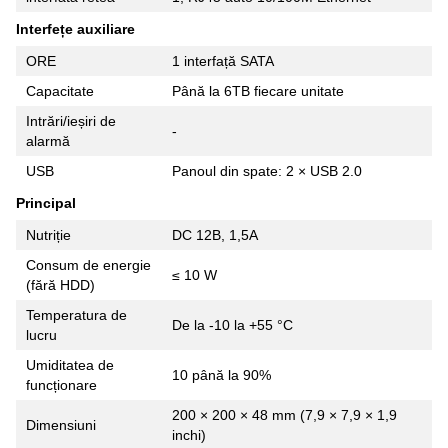
Interfețe auxiliare
ORE
1 interfață SATA
Capacitate
Până la 6TB fiecare unitate
Intrări/ieșiri de
-
alarmă
USB
Panoul din spate: 2 × USB 2.0
Principal
Nutriție
DC 12В, 1,5А
Consum de energie
≤ 10 W
(fără HDD)
Temperatura de
De la -10 la +55 °C
lucru
Umiditatea de
10 până la 90%
funcționare
200 × 200 × 48 mm (7,9 × 7,9 × 1,9
Dimensiuni
inchi)