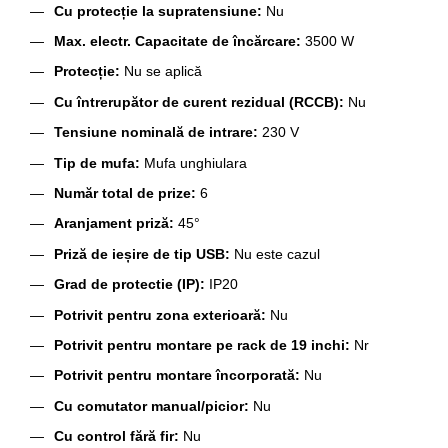
Cu protecție la supratensiune:
Nu
Max. electr. Capacitate de încărcare:
3500 W
Protecție:
Nu se aplică
Cu întrerupător de curent rezidual (RCCB):
Nu
Tensiune nominală de intrare:
230 V
Tip de mufa:
Mufa unghiulara
Număr total de prize:
6
Aranjament priză:
45°
Priză de ieșire de tip USB:
Nu este cazul
Grad de protectie (IP):
IP20
Potrivit pentru zona exterioară:
Nu
Potrivit pentru montare pe rack de 19 inchi:
Nr
Potrivit pentru montare încorporată:
Nu
Cu comutator manual/picior:
Nu
Cu control fără fir:
Nu