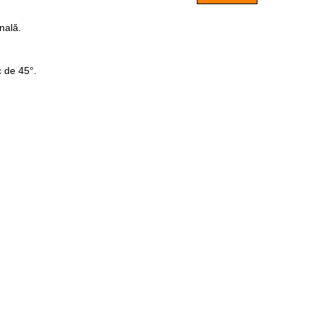
onală.
c de 45°.