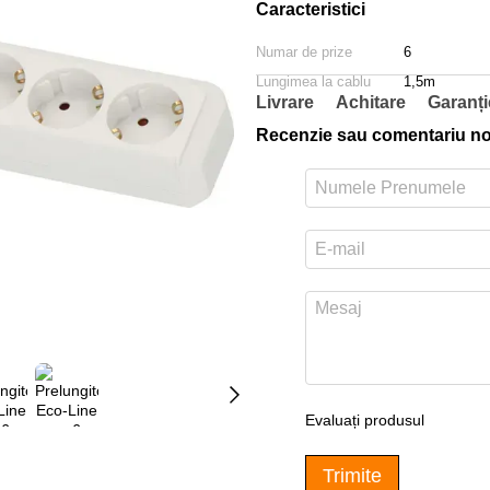
Caracteristici
Numar de prize
6
Lungimea la cablu
1,5m
Livrare
Achitare
Garanți
Recenzie sau comentariu n
Evaluați produsul
Trimite