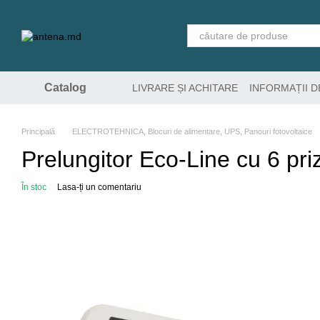
Mergi la conținutul principal
Catalog
LIVRARE ȘI ACHITARE
INFORMAȚII 
Principală
ELECTROTEHNICA, Blocuri de alimentare, UPS, Panouri fotovoltaice
Prelungitor Eco-Line cu 6 priz
În stoc
Lasa-ți un comentariu