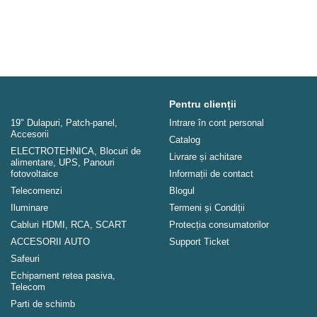
Pentru clienții
19" Dulapuri, Patch-panel,
Intrare în cont personal
Аccesorii
Catalog
ELECTROTEHNICA, Blocuri de
Livrare și achitare
alimentare, UPS, Panouri
fotovoltaice
Informații de contact
Telecomenzi
Blogul
Iluminare
Termeni și Condiții
Cabluri HDMI, RCA, SCART
Protecția consumatorilor
ACCESORII AUTO
Support Ticket
Safeuri
Echipament retea pasiva,
Telecom
Parti de schimb