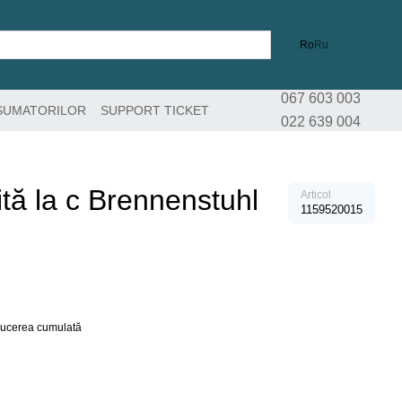
Ro
Ru
067 603 003
SUMATORILOR
SUPPORT TICKET
022 639 004
ită la c Brennenstuhl
Articol
1159520015
educerea cumulată