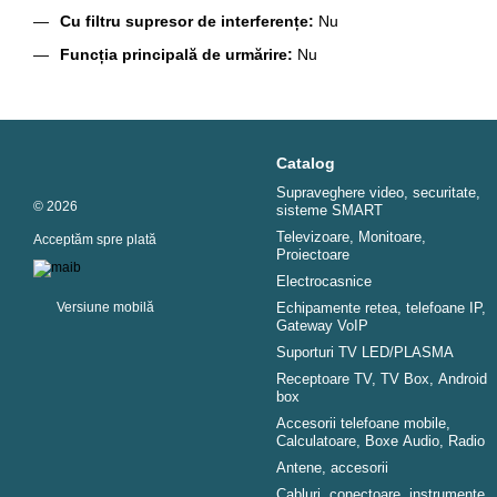
Cu filtru supresor de interferențe:
Nu
Funcția principală de urmărire:
Nu
Catalog
Supraveghere video, securitate,
© 2026
sisteme SMART
Televizoare, Monitoare,
Acceptăm spre plată
Proiectoare
Electrocasnice
Versiune mobilă
Echipamente retea, telefoane IP,
Gateway VoIP
Suporturi TV LED/PLASMA
Receptoare TV, TV Box, Android
box
Accesorii telefoane mobile,
Calculatoare, Boxe Audio, Radio
Antene, accesorii
Cabluri, conectoare, instrumente