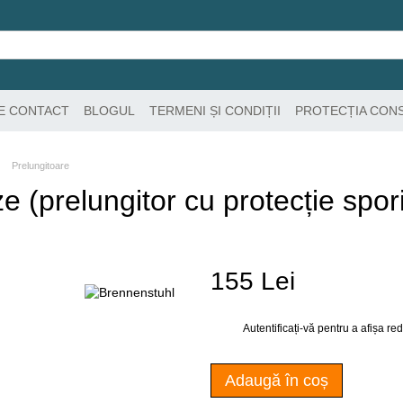
DE CONTACT
BLOGUL
TERMENI ȘI CONDIȚII
PROTECȚIA CON
Prelungitoare
e (prelungitor cu protecție spor
155 Lei
Autentificați-vă
pentru a afișa r
%
Adaugă în coș