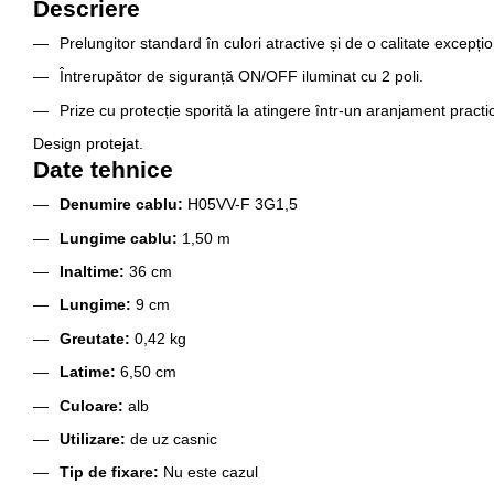
Descriere
Prelungitor standard în culori atractive și de o calitate excepți
Întrerupător de siguranță ON/OFF iluminat cu 2 poli.
Prize cu protecție sporită la atingere într-un aranjament practi
Design protejat.
Date tehnice
Denumire cablu:
H05VV-F 3G1,5
Lungime cablu:
1,50 m
Inaltime:
36 cm
Lungime:
9 cm
Greutate:
0,42 kg
Latime:
6,50 cm
Culoare:
alb
Utilizare:
de uz casnic
Tip de fixare:
Nu este cazul