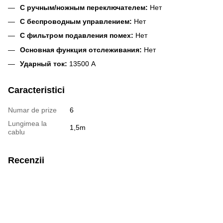
С ручным/ножным переключателем:
Нет
С беспроводным управлением:
Нет
С фильтром подавления помех:
Нет
Основная функция отслеживания:
Нет
Ударный ток:
13500 А
Caracteristici
Numar de prize
6
Lungimea la
1,5m
cablu
Recenzii