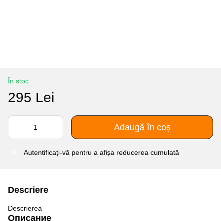
În stoc
295 Lei
Adaugă în coș
Autentificați-vă
pentru a afișa reducerea cumulată
%
Descriere
Descrierea
Описание