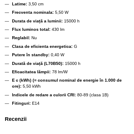
Latime:
3,50 cm
Frecventa nominala:
5,50 W
Durata de viață a luminii:
15000 h
Flux luminos total:
430 lm
Reglabil:
Nu
Clasa de eficienta energetica:
G
Putere în standby:
0,40 W
Durată de viață (L70B50):
15000 h
Eficacitatea lămpii:
78 lm/W
E c (kWh) (= consumul nominal de energie în 1.000 de
ore):
5,50 kWh
Indicele de redare a culorii CRI:
80-89 (clasa 1B)
Fitinguri:
E14
Recenzii