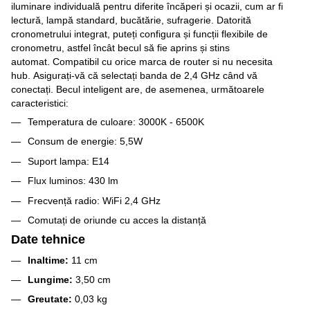
iluminare individuală pentru diferite încăperi și ocazii, cum ar fi
lectură, lampă standard, bucătărie, sufragerie. Datorită
cronometrului integrat, puteți configura și funcții flexibile de
cronometru, astfel încât becul să fie aprins și stins
automat. Compatibil cu orice marca de router si nu necesita
hub. Asigurați-vă că selectați banda de 2,4 GHz când vă
conectați. Becul inteligent are, de asemenea, următoarele
caracteristici:
Temperatura de culoare: 3000K - 6500K
Consum de energie: 5,5W
Suport lampa: E14
Flux luminos: 430 lm
Frecvență radio: WiFi 2,4 GHz
Comutați de oriunde cu acces la distanță
Date tehnice
Inaltime:
11 cm
Lungime:
3,50 cm
Greutate:
0,03 kg