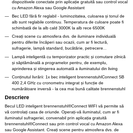
dispozitivele conectate prin aplicație gratuită sau control vocal
cu Amazon Alexa sau Google Assistant
Bec LED fără fir reglabil - luminozitatea, culoarea și tonul de
alb sunt reglabile continuu. Temperatura de culoare poate fi
schimbată de la alb cald 3000K la alb rece 6500K
Creați scene cu atmosfera dvs. de iluminare individuală
pentru diferite încăperi sau ocazii, cum ar fi lectură,
sufragerie, lampă standard, bucătărie, petrecere...
Lampă inteligentă cu temporizator practic și comutare zilnică
și săptămânală a programelor pentru, de exemplu,
aprinderea și stingerea automată a iluminatului din living
Conținutul livrării: 1x bec inteligent brennenstuhlConnect SB
400 2,4 GHz cu cronometru integrat și funcție de
numărătoare inversă - la cea mai bună calitate brennenstuhl
Descriere
Becul LED inteligent brennenstuhl®Connect WIFI vă permite să
vă controlați casa de oriunde. Operați-vă iluminatul, cum ar fi
iluminatul sufrageriei, convenabil prin aplicația gratuită
brennenstuhl®Connect sau prin control vocal cu Amazon Alexa
sau Google Assistant. Creați scene pentru atmosfera dvs. de