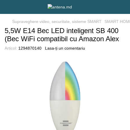
Supraveghere video, securitate, sisteme SMART
SMART HOM
5,5W E14 Bec LED inteligent SB 400
(Bec WiFi compatibil cu Amazon Alex
Articol:
1294870140
Lasa-ți un comentariu