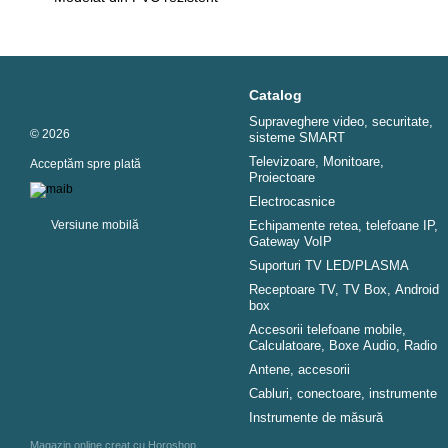
Catalog
Supraveghere video, securitate,
© 2026
sisteme SMART
Televizoare, Monitoare,
Acceptăm spre plată
Proiectoare
Electrocasnice
Versiune mobilă
Echipamente retea, telefoane IP,
Gateway VoIP
Suporturi TV LED/PLASMA
Receptoare TV, TV Box, Android
box
Accesorii telefoane mobile,
Calculatoare, Boxe Audio, Radio
Antene, accesorii
Cabluri, conectoare, instrumente
Instrumente de măsură
Magazin online creat cu Horoshop