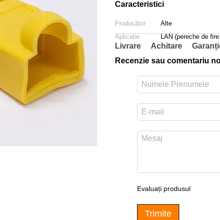
Caracteristici
Producător
Alte
Aplicație
LAN (pereche de fire
Livrare
Achitare
Garanți
Recenzie sau comentariu n
m
Evaluați produsul
Trimite