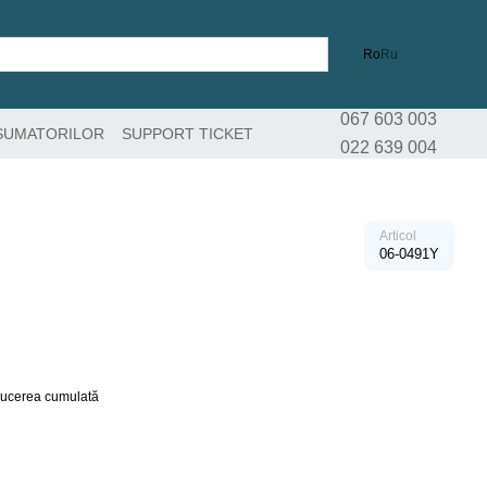
Ro
Ru
067 603 003
SUMATORILOR
SUPPORT TICKET
022 639 004
Articol
06-0491Y
educerea cumulată