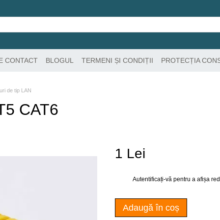
DE CONTACT
BLOGUL
TERMENI ȘI CONDIȚII
PROTECȚIA CON
uri de tip LAN
AT5 CAT6
1 Lei
Autentificați-vă
pentru a afișa r
%
Adaugă în coș