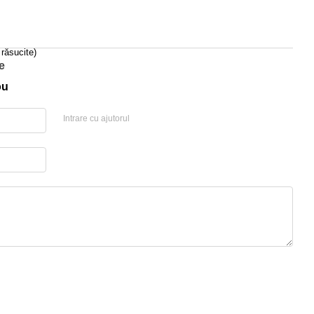
 răsucite)
e
ou
Intrare cu ajutorul