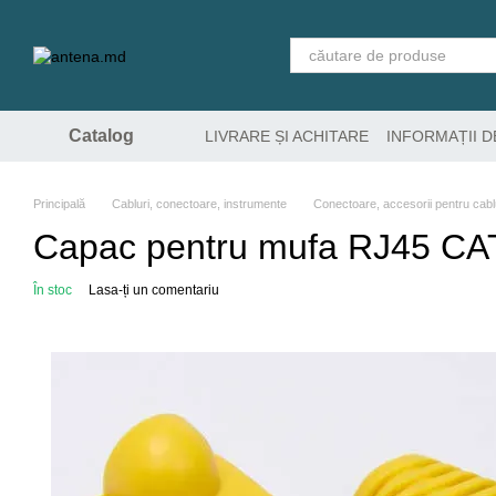
Mergi la conținutul principal
Catalog
LIVRARE ȘI ACHITARE
INFORMAȚII 
Principală
Cabluri, conectoare, instrumente
Conectoare, accesorii pentru cabl
Capac pentru mufa RJ45 C
În stoc
Lasa-ți un comentariu