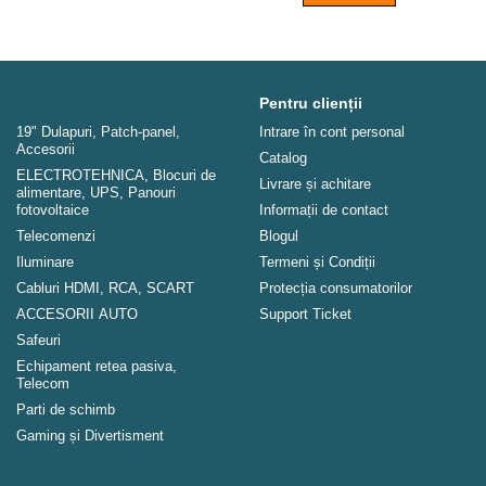
Pentru clienții
19" Dulapuri, Patch-panel,
Intrare în cont personal
Аccesorii
Catalog
ELECTROTEHNICA, Blocuri de
Livrare și achitare
alimentare, UPS, Panouri
fotovoltaice
Informații de contact
Telecomenzi
Blogul
Iluminare
Termeni și Condiții
Cabluri HDMI, RCA, SCART
Protecția consumatorilor
ACCESORII AUTO
Support Ticket
Safeuri
Echipament retea pasiva,
Telecom
Parti de schimb
Gaming și Divertisment