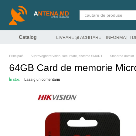
Mergi la conținutul principal
Catalog
LIVRARE ȘI ACHITARE
INFORMAȚII 
Principală
Supraveghere video, securitate, sisteme SMART
Stocarea datelor
64GB Card de memorie Mic
În stoc
Lasa-ți un comentariu