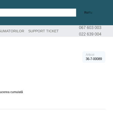
Ro
Ru
067 603 003
SUMATORILOR
SUPPORT TICKET
022 639 004
Articol
36-7-00089
educerea cumulată