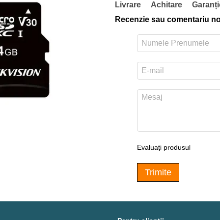
Livrare
Achitare
Garanți
Recenzie sau comentariu n
Evaluați produsul
Trimite