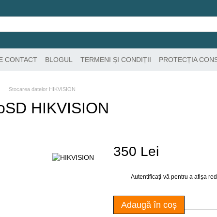
DE CONTACT
BLOGUL
TERMENI ȘI CONDIȚII
PROTECȚIA CON
Stocarea datelor HIKVISION
roSD HIKVISION
350 Lei
Autentificați-vă
pentru a afișa r
%
Adaugă în coș