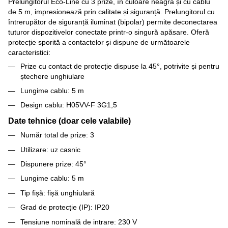
Prelungitorul Eco-Line cu 3 prize, în culoare neagră și cu cablu
de 5 m, impresionează prin calitate și siguranță. Prelungitorul cu
întrerupător de siguranță iluminat (bipolar) permite deconectarea
tuturor dispozitivelor conectate printr-o singură apăsare. Oferă
protecție sporită a contactelor și dispune de următoarele
caracteristici:
Prize cu contact de protecție dispuse la 45°, potrivite și pentru
ștechere unghiulare
Lungime cablu: 5 m
Design cablu: H05VV-F 3G1,5
Date tehnice (doar cele valabile)
Număr total de prize: 3
Utilizare: uz casnic
Dispunere prize: 45°
Lungime cablu: 5 m
Tip fișă: fișă unghiulară
Grad de protecție (IP): IP20
Tensiune nominală de intrare: 230 V