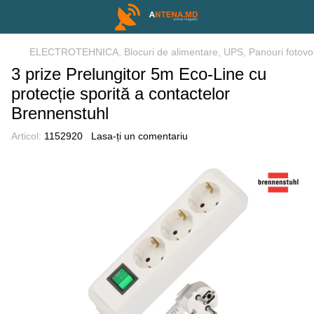
ELECTROTEHNICA, Blocuri de alimentare, UPS, Panouri fotovol
3 prize Prelungitor 5m Eco-Line cu
protecție sporită a contactelor
Brennenstuhl
Articol:
1152920
Lasa-ți un comentariu