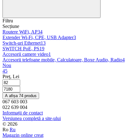
Filtru
Seсțiune
Routere WiFi, AP
34
Extender Wi-Fi, CPE, USB Adapter
3
Switch-uri Ethernet
13
SWITCH PoE, PS
19
Accesorii camere video
1
Accesorii telefoane mobile, Calculatoare, Boxe Audio, Radio
4
Nou
45
Preț, Lei
A afișa 74 produs
067 603 003
022 639 004
Informații de contact
Versiunea completă a site-ului
© 2026
Ro
Ru
Magazin online creat