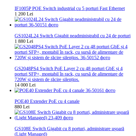
Nou
IF1005P POE Switch industrial cu 5 porturi Fast Ethernet
1 200 Lei
Nou
GS1024L24 Switch Gigabit neadministrabil cu 24 de porturi
1 880 Lei
Nou
GS2048PS4 Switch PoE Layer 2 cu 48 porturi GbE și 4
porturi SFP+, montabil în rack, cu sursă de alimentare de
720W și sistem de răcire silențios.
14 000 Lei
Nou
POE40 Extender PoE cu 4 canale
880 Lei
Nou
GS108E Switch Gigabit cu 8 porturi, administrare ușoară
(Light Managed)