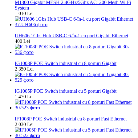
M1300 Gigabit MESH 2.4GHz/5Ghz AC1200 Mesh Wi-Fi
System
1 010 Lei
Nou
UH606 1Gbs Hub USB-C 6-în-1 cu port Gigabit Ethernet
400 Lei
Nou
IG1008P POE Switch industrial cu 8 porturi Gigabit
2 350 Lei
Nou
IG1005P POE Switch industrial cu 5 porturi Gigabit
1 470 Lei
Nou
IF1008P POE Switch industrial cu 8 porturi Fast Ethernet
2 030 Lei