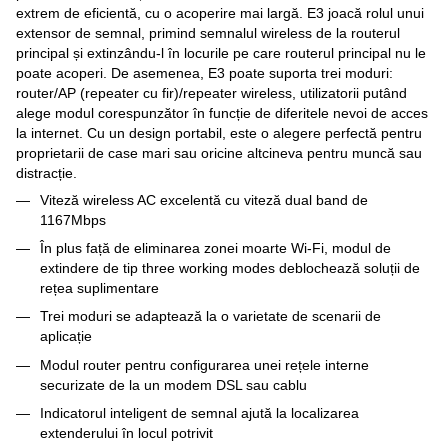
extrem de eficientă, cu o acoperire mai largă. E3 joacă rolul unui
extensor de semnal, primind semnalul wireless de la routerul
principal și extinzându-l în locurile pe care routerul principal nu le
poate acoperi. De asemenea, E3 poate suporta trei moduri:
router/AP (repeater cu fir)/repeater wireless, utilizatorii putând
alege modul corespunzător în funcție de diferitele nevoi de acces
la internet. Cu un design portabil, este o alegere perfectă pentru
proprietarii de case mari sau oricine altcineva pentru muncă sau
distracție.
Viteză wireless AC excelentă cu viteză dual band de
1167Mbps
În plus față de eliminarea zonei moarte Wi-Fi, modul de
extindere de tip three working modes deblochează soluții de
rețea suplimentare
Trei moduri se adaptează la o varietate de scenarii de
aplicație
Modul router pentru configurarea unei rețele interne
securizate de la un modem DSL sau cablu
Indicatorul inteligent de semnal ajută la localizarea
extenderului în locul potrivit