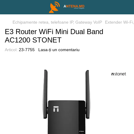
Echipamente retea, telefoane IP, Gateway VoIP
Extender Wi-Fi
E3 Router WiFi Mini Dual Band
AC1200 STONET
Articol:
23-7755
Lasa-ți un comentariu