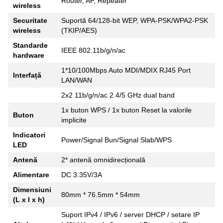
Router, AP, Repeater
wireless
Securitate
Suportă 64/128-bit WEP, WPA-PSK/WPA2-PSK
wireless
(TKIP/AES)
Standarde
IEEE 802.11b/g/n/ac
hardware
1*10/100Mbps Auto MDI/MDIX RJ45 Port
Interfață
LAN/WAN
2x2 11b/g/n/ac 2.4/5 GHz dual band
1x buton WPS / 1x buton Reset la valorile
Buton
implicite
Indicatori
Power/Signal Bun/Signal Slab/WPS
LED
Antenă
2* antenă omnidirecțională
Alimentare
DC 3.35V/3A
Dimensiuni
80mm * 76.5mm * 54mm
(L x l x h)
Suport IPv4 / IPv6 / server DHCP / setare IP