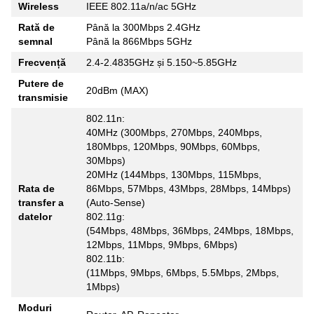
Wireless
IEEE 802.11a/n/ac 5GHz
Rată de
Până la 300Mbps 2.4GHz
semnal
Până la 866Mbps 5GHz
Frecvență
2.4-2.4835GHz și 5.150~5.85GHz
Putere de
20dBm (MAX)
transmisie
802.11n:
40MHz (300Mbps, 270Mbps, 240Mbps,
180Mbps, 120Mbps, 90Mbps, 60Mbps,
30Mbps)
20MHz (144Mbps, 130Mbps, 115Mbps,
Rata de
86Mbps, 57Mbps, 43Mbps, 28Mbps, 14Mbps)
transfer a
(Auto-Sense)
datelor
802.11g:
(54Mbps, 48Mbps, 36Mbps, 24Mbps, 18Mbps,
12Mbps, 11Mbps, 9Mbps, 6Mbps)
802.11b:
(11Mbps, 9Mbps, 6Mbps, 5.5Mbps, 2Mbps,
1Mbps)
Moduri