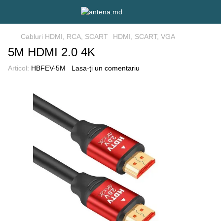
Cabluri HDMI, RCA, SCART
HDMI, SCART, VGA
5M HDMI 2.0 4K
Articol:
HBFEV-5M
Lasa-ți un comentariu