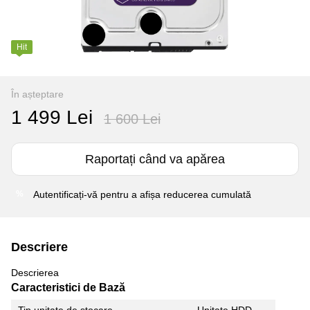
Hit
În așteptare
1 499 Lei
1 600 Lei
Raportați când va apărea
Autentificați-vă
pentru a afișa reducerea cumulată
%
Descriere
Descrierea
Caracteristici de Bază
Tip unitate de stocare
Unitate HDD