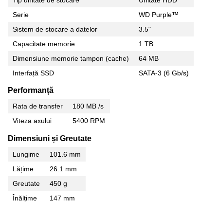
Serie
WD Purple™
Sistem de stocare a datelor
3.5"
Capacitate memorie
1 TB
Dimensiune memorie tampon (cache)
64 MB
Interfață SSD
SATA-3 (6 Gb/s)
Performanță
Rata de transfer
180 MB /s
Viteza axului
5400 RPM
Dimensiuni și Greutate
Lungime
101.6 mm
Lățime
26.1 mm
Greutate
450 g
Înălțime
147 mm