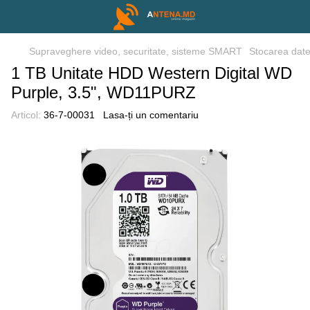
Supraveghere video, securitate, sisteme SMART
Stocarea date
1 TB Unitate HDD Western Digital WD
Purple, 3.5", WD11PURZ
Articol:
36-7-00031
Lasa-ți un comentariu