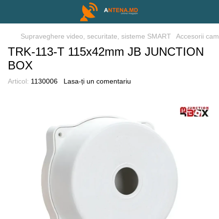
Supraveghere video, securitate, sisteme SMART
Accesorii cam
TRK-113-T 115x42mm JB JUNCTION
BOX
Articol:
1130006
Lasa-ți un comentariu