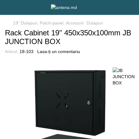
19" Dulapuri, Patch-panel, Аccesorii
Dulapuri
Rack Cabinet 19" 450x350x100mm JB
JUNCTION BOX
Articol:
18-103
Lasa-ți un comentariu