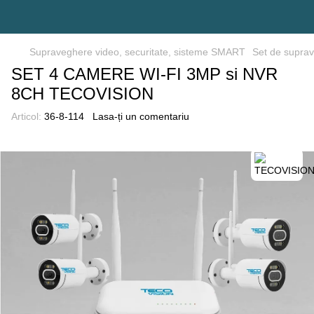
Supraveghere video, securitate, sisteme SMART
Set de supra
SET 4 CAMERE WI-FI 3MP si NVR
8CH TECOVISION
Articol:
36-8-114
Lasa-ți un comentariu