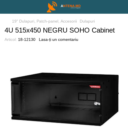
19" Dulapuri, Patch-panel, Аccesorii
Dulapuri
4U 515x450 NEGRU SOHO Cabinet
Articol:
18-12130
Lasa-ți un comentariu