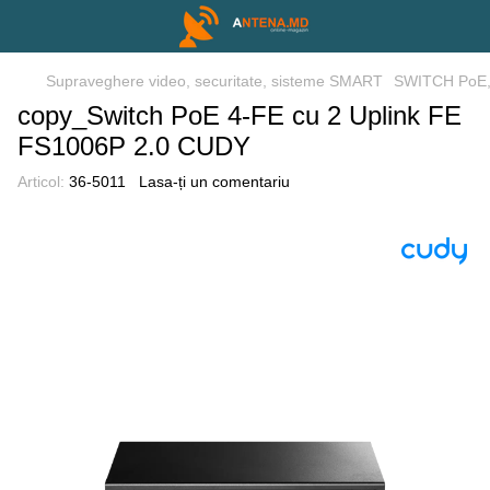
Supraveghere video, securitate, sisteme SMART
SWITCH PoE,
copy_Switch PoE 4-FE cu 2 Uplink FE
FS1006P 2.0 CUDY
Articol:
36-5011
Lasa-ți un comentariu