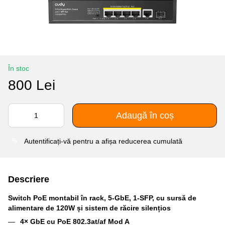
În stoc
800 Lei
Adaugă în coș
Autentificați-vă
pentru a afișa reducerea cumulată
%
Descriere
Switch PoE montabil în rack, 5-GbE, 1-SFP, cu sursă de
alimentare de 120W și sistem de răcire silențios
4× GbE cu PoE 802.3at/af Mod A