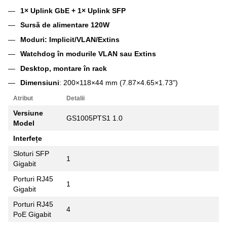
1× Uplink GbE + 1× Uplink SFP
Sursă de alimentare 120W
Moduri: Implicit/VLAN/Extins
Watchdog în modurile VLAN sau Extins
Desktop, montare în rack
Dimensiuni
: 200×118×44 mm (7.87×4.65×1.73")
Atribut
Detalii
Versiune
GS1005PTS1 1.0
Model
Interfețe
Sloturi SFP
1
Gigabit
Porturi RJ45
1
Gigabit
Porturi RJ45
4
PoE Gigabit