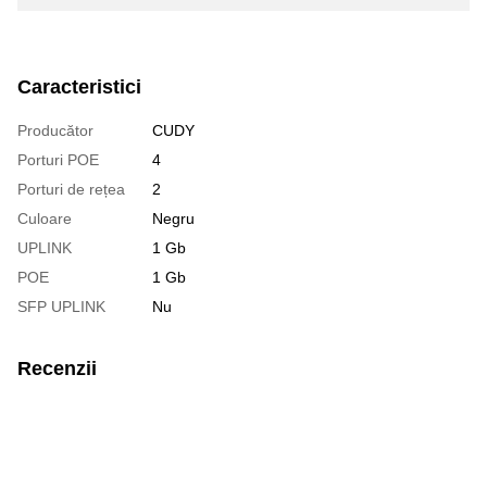
Caracteristici
Producător
CUDY
Porturi POE
4
Porturi de rețea
2
Culoare
Negru
UPLINK
1 Gb
POE
1 Gb
SFP UPLINK
Nu
Recenzii