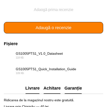
Adaogă prima recenzie
Adaugă o recenzie
Fișiere
GS1005PTS1_V1.0_Datasheet
118 КБ
PDF
GS1005PTS1_Quick_Installation_Guide
109 КБ
PDF
Livrare
Achitare
Garanție
Ridicarea de la magazinul nostru este gratuită.
Livrare prin Chișinău — 40 lei