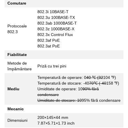
Comutare
802.3i 10BASE-T
802.3u 100BASE-TX
802.3ab 1000BASE-T
Protocoale
802.3z 1000BASE-X
802.3
802.3x Control Flux
802.3af PoE
802.3at PoE
Fiabilitate
Metode de
Priză cu trei pini
împământare
Temperatură de operare: 0
40 ℃ (32
104 ℉)
Temperatură de stocare: -40
70℃ (-40
158 ℉)
Mediu
Umiditate de operare: 10
90% fără
condensare
Umiditate de stocare: 10
95% fără condensare
Mecanic
200×145×44 mm
Dimensiuni
7.87×5.71×1.73 inch