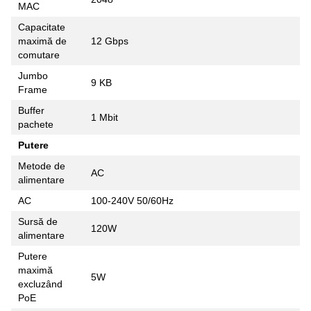
MAC
Capacitate
maximă de
12 Gbps
comutare
Jumbo
9 KB
Frame
Buffer
1 Mbit
pachete
Putere
Metode de
AC
alimentare
AC
100-240V 50/60Hz
Sursă de
120W
alimentare
Putere
maximă
5W
excluzând
PoE