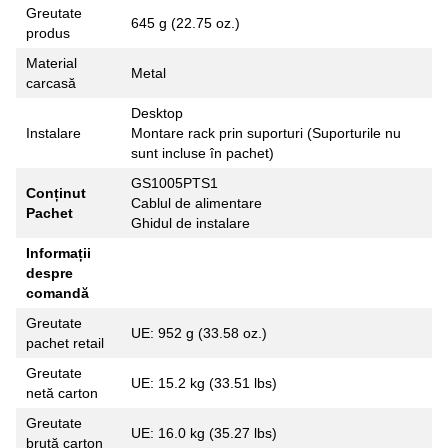
Greutate
645 g (22.75 oz.)
produs
Material
Metal
carcasă
Desktop
Instalare
Montare rack prin suporturi (Suporturile nu
sunt incluse în pachet)
GS1005PTS1
Conținut
Cablul de alimentare
Pachet
Ghidul de instalare
Informații
despre
comandă
Greutate
UE: 952 g (33.58 oz.)
pachet retail
Greutate
UE: 15.2 kg (33.51 lbs)
netă carton
Greutate
UE: 16.0 kg (35.27 lbs)
brută carton