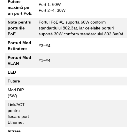
Putere
Port 1: 60W
maximă pe
Port 2~4: 30W
un port PoE
Note pentru
Portul PoE #1 suportă 60W conform
porturile
standardului 802.3at, iar celelalte porturi
PoE
suportă 30W conform standardului 802.3at/af.
Porturi Mod
#3~#4
Extindere
Porturi Mod
#1~#4
VLAN
LED
Putere
Mod DIP
(SW)
Link/ACT
pentru
fiecare port
Ethernet
Intrare